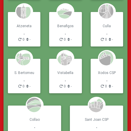
Atzeneta
Benafigos
Culla
-
-
-
0
-
0
-
0
-
S. Bertomeu
Vistabella
Xodos CSP
-
-
-
0
-
0
-
0
-
Collao
Sant Joan CSP
-
-