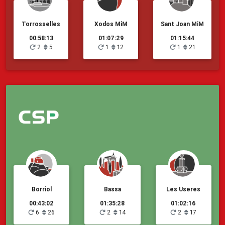
Torrosselles
Xodos MiM
Sant Joan MiM
00:58:13
01:07:29
01:15:44
2
5
1
12
1
21
Borriol
Bassa
Les Useres
00:43:02
01:35:28
01:02:16
6
26
2
14
2
17