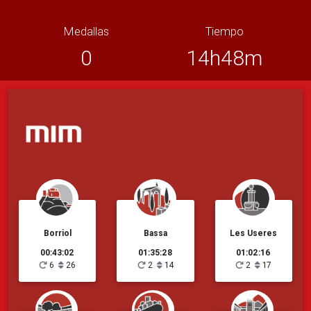
Medallas
Tiempo
0
14h48m
Borriol
Bassa
Les Useres
00:43:02
01:35:28
01:02:16
6
26
2
14
2
17