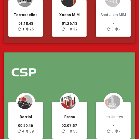
Torrosselles
Xodos MiM
Sant Joan MiM
01:18:48
01:26:13
-
1
25
1
32
0
-
Borriol
Bassa
Les Useres
00:50:46
02:07:57
-
4
59
1
55
0
-