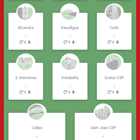
Atzeneta
Benafigos
Culla
-
-
-
0
-
0
-
0
-
S. Bertomeu
Vistabella
Xodos CSP
-
-
-
0
-
0
-
0
-
Collao
Sant Joan CSP
-
-