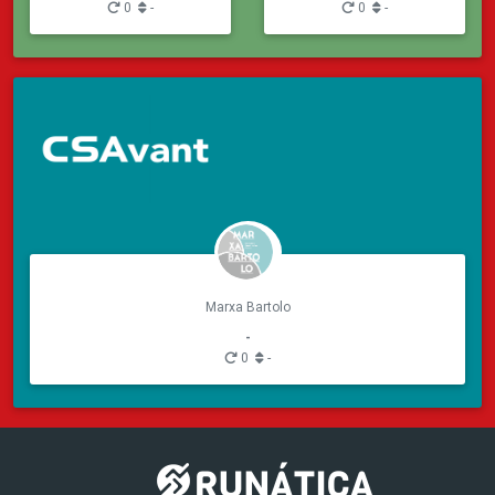
0
-
0
-
Marxa Bartolo
-
0
-