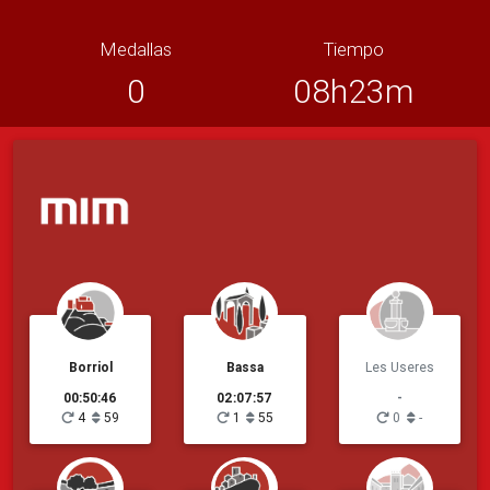
Medallas
Tiempo
0
08h23m
Borriol
Bassa
Les Useres
00:50:46
02:07:57
-
4
59
1
55
0
-