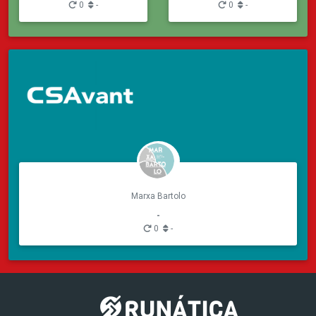
0
-
0
-
Marxa Bartolo
-
0
-