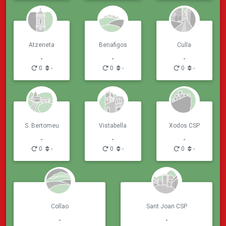
Atzeneta
Benafigos
Culla
-
-
-
0
-
0
-
0
-
S. Bertomeu
Vistabella
Xodos CSP
-
-
-
0
-
0
-
0
-
Collao
Sant Joan CSP
-
-