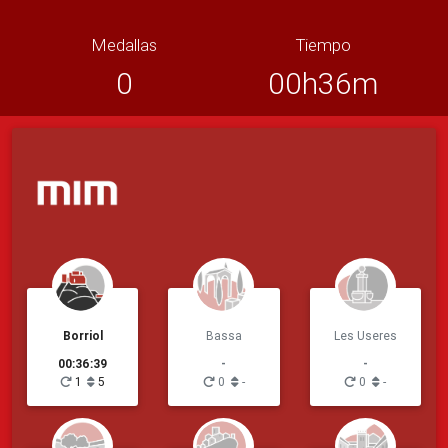
Medallas
Tiempo
0
00h36m
Borriol
Bassa
Les Useres
00:36:39
-
-
1
5
0
-
0
-