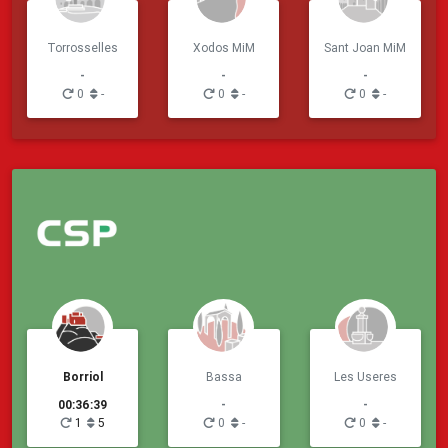
Torrosselles
Xodos MiM
Sant Joan MiM
-
-
-
0
-
0
-
0
-
Borriol
Bassa
Les Useres
00:36:39
-
-
1
5
0
-
0
-