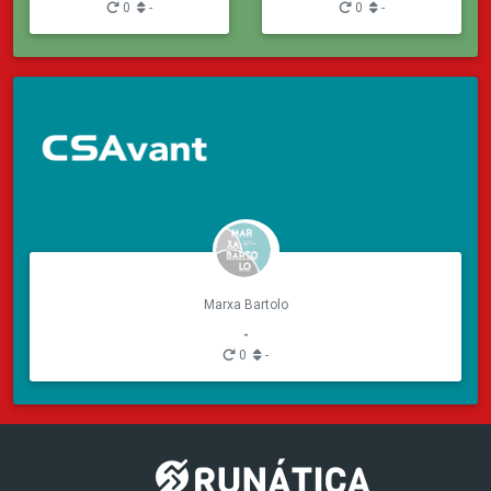
0
-
0
-
Marxa Bartolo
-
0
-