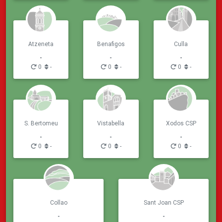
Atzeneta
Benafigos
Culla
-
-
-
0
-
0
-
0
-
S. Bertomeu
Vistabella
Xodos CSP
-
-
-
0
-
0
-
0
-
Collao
Sant Joan CSP
-
-