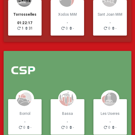
Torrosselles
Xodos MiM
Sant Joan MiM
01:22:17
-
-
1
31
0
-
0
-
Borriol
Bassa
Les Useres
-
-
-
0
-
0
-
0
-