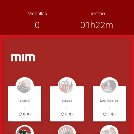
Medallas
Tiempo
0
01h22m
Borriol
Bassa
Les Useres
-
-
-
0
-
0
-
0
-