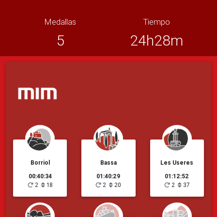
Medallas
Tiempo
5
24h28m
Borriol
Bassa
Les Useres
00:40:34
01:40:29
01:12:52
2
18
2
20
2
37