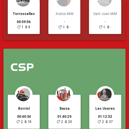
Torrosselles
Xodos MiM
Sant Joan MiM
00:59:56
-
-
1
8
0
-
0
-
Borriol
Bassa
Les Useres
00:40:34
01:40:29
01:12:52
2
18
2
20
2
37