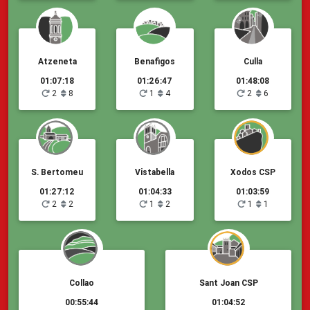
Atzeneta
Benafigos
Culla
01:07:18
01:26:47
01:48:08
2
8
1
4
2
6
S. Bertomeu
Vistabella
Xodos CSP
01:27:12
01:04:33
01:03:59
2
2
1
2
1
1
Collao
Sant Joan CSP
00:55:44
01:04:52