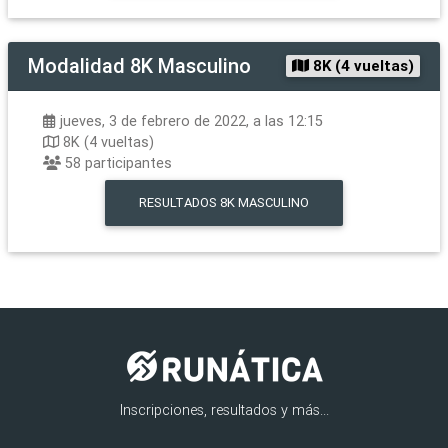
Modalidad
8K Masculino
8K (4 vueltas)
jueves, 3 de febrero de 2022, a las 12:15
8K (4 vueltas)
58
participantes
RESULTADOS
8K MASCULINO
Inscripciones, resultados y más...