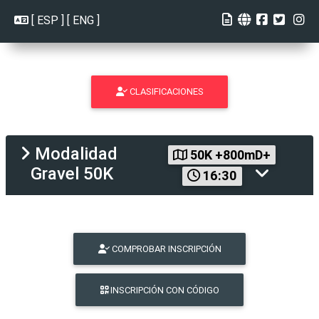
[
ESP
] [
ENG
]
CLASIFICACIONES
Modalidad
50K +800mD+
Gravel 50K
16:30
COMPROBAR INSCRIPCIÓN
INSCRIPCIÓN CON CÓDIGO