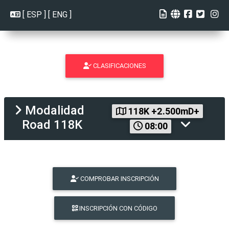
[
ESP
] [
ENG
]
CLASIFICACIONES
Modalidad
118K +2.500mD+
Road 118K
08:00
COMPROBAR INSCRIPCIÓN
INSCRIPCIÓN CON CÓDIGO