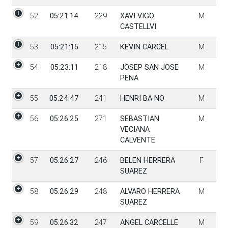
52
05:21:14
229
XAVI VIGO
M
CASTELLVI
53
05:21:15
215
KEVIN CARCEL
M
54
05:23:11
218
JOSEP SAN JOSE
M
PENA
55
05:24:47
241
HENRI BA NO
M
56
05:26:25
271
SEBASTIAN
M
VECIANA
CALVENTE
57
05:26:27
246
BELEN HERRERA
F
SUAREZ
58
05:26:29
248
ALVARO HERRERA
M
SUAREZ
59
05:26:32
247
ANGEL CARCELLE
M