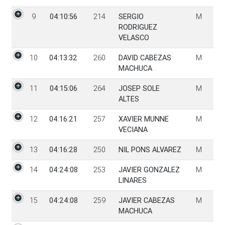
9
04:10:56
214
SERGIO
M
RODRIGUEZ
VELASCO
10
04:13:32
260
DAVID CABEZAS
M
MACHUCA
11
04:15:06
264
JOSEP SOLE
M
ALTES
12
04:16:21
257
XAVIER MUNNE
M
VECIANA
13
04:16:28
250
NIL PONS ALVAREZ
M
14
04:24:08
253
JAVIER GONZALEZ
M
LINARES
15
04:24:08
259
JAVIER CABEZAS
M
MACHUCA