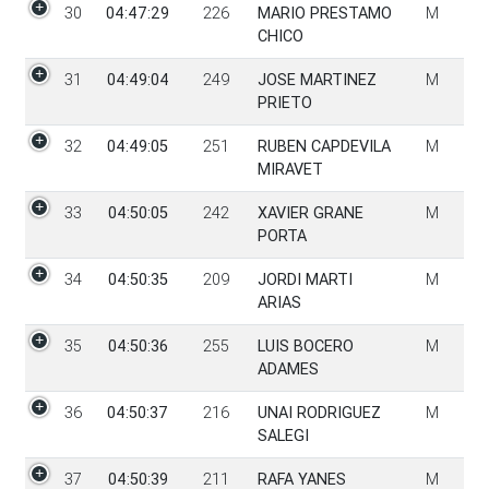
30
04:47:29
226
MARIO PRESTAMO
M
CHICO
31
04:49:04
249
JOSE MARTINEZ
M
PRIETO
32
04:49:05
251
RUBEN CAPDEVILA
M
MIRAVET
33
04:50:05
242
XAVIER GRANE
M
PORTA
34
04:50:35
209
JORDI MARTI
M
ARIAS
35
04:50:36
255
LUIS BOCERO
M
ADAMES
36
04:50:37
216
UNAI RODRIGUEZ
M
SALEGI
37
04:50:39
211
RAFA YANES
M