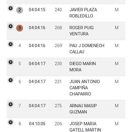
04:04:15
240
JAVIER PLAZA
M
2
ROBLEDILLO
04:04:16
268
ROGER PUIG
M
3
VENTURA
4
04:04:16
269
PAU J DOMENECH
M
CALLAU
5
04:04:17
230
DIEGO MARIN
M
MORA
6
04:04:17
231
JUAN ANTONIO
M
CAMPIÑA
CHAPARRO
7
04:04:17
275
ARNAU MASIP
M
GUZMAN
8
04:10:05
206
JOSEP MARIA
M
GATELL MARTIN