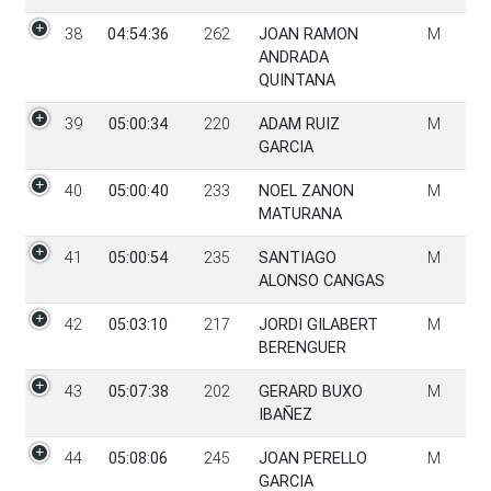
38
04:54:36
262
JOAN RAMON
M
ANDRADA
QUINTANA
39
05:00:34
220
ADAM RUIZ
M
GARCIA
40
05:00:40
233
NOEL ZANON
M
MATURANA
41
05:00:54
235
SANTIAGO
M
ALONSO CANGAS
42
05:03:10
217
JORDI GILABERT
M
BERENGUER
43
05:07:38
202
GERARD BUXO
M
IBAÑEZ
44
05:08:06
245
JOAN PERELLO
M
GARCIA