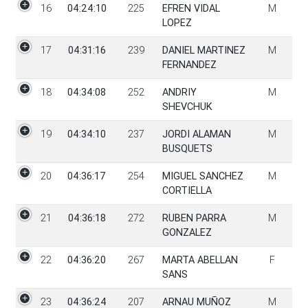
16
04:24:10
225
EFREN VIDAL
M
LOPEZ
17
04:31:16
239
DANIEL MARTINEZ
M
FERNANDEZ
18
04:34:08
252
ANDRIY
M
SHEVCHUK
19
04:34:10
237
JORDI ALAMAN
M
BUSQUETS
20
04:36:17
254
MIGUEL SANCHEZ
M
CORTIELLA
21
04:36:18
272
RUBEN PARRA
M
GONZALEZ
22
04:36:20
267
MARTA ABELLAN
F
SANS
23
04:36:24
207
ARNAU MUÑOZ
M