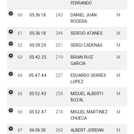
FERRANDO
60
05:36:18
243
DANIEL JUAN
M
ROGERA
61
05:36:18
244
SERGIO ATANES
M
62
05:39:29
201
SERGI CADENAS
M
63
05:42:25
219
BRIAN RUIZ
M
GARCIA
64
05:47:44
227
EDUARDO SERRES
M
LOPEZ
65
05:52:43
258
MIGUEL ALBERTI
M
BOZAL
66
05:52:47
274
MIGUEL MARTINEZ
M
CHUECA
67
06:06:30
263
ALBERT JORDAN
M