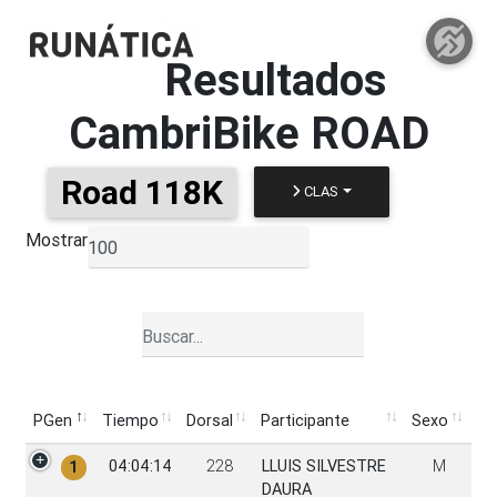
Resultados
CambriBike ROAD
Road 118K
CLAS
Mostrar
▼
PGen
Tiempo
Dorsal
Participante
Sexo
PGen
Tiempo
Dorsal
Participante
Sexo
04:04:14
228
LLUIS SILVESTRE
M
1
DAURA