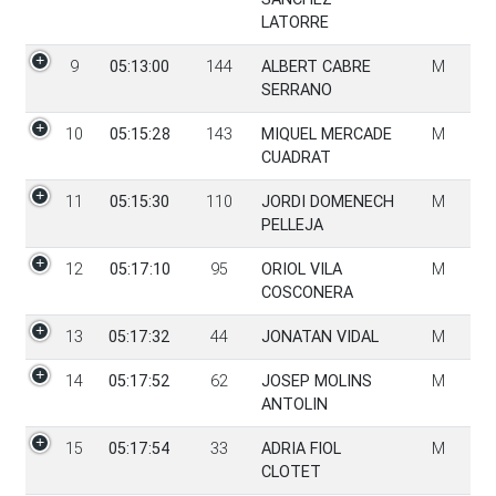
LATORRE
9
05:13:00
144
ALBERT CABRE
M
SERRANO
10
05:15:28
143
MIQUEL MERCADE
M
CUADRAT
11
05:15:30
110
JORDI DOMENECH
M
PELLEJA
12
05:17:10
95
ORIOL VILA
M
COSCONERA
13
05:17:32
44
JONATAN VIDAL
M
14
05:17:52
62
JOSEP MOLINS
M
ANTOLIN
15
05:17:54
33
ADRIA FIOL
M
CLOTET