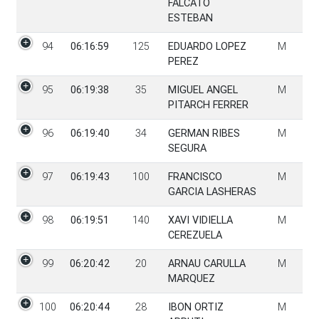
FALCATO
ESTEBAN
94
06:16:59
125
EDUARDO LOPEZ
M
PEREZ
95
06:19:38
35
MIGUEL ANGEL
M
PITARCH FERRER
96
06:19:40
34
GERMAN RIBES
M
SEGURA
97
06:19:43
100
FRANCISCO
M
GARCIA LASHERAS
98
06:19:51
140
XAVI VIDIELLA
M
CEREZUELA
99
06:20:42
20
ARNAU CARULLA
M
MARQUEZ
100
06:20:44
28
IBON ORTIZ
M