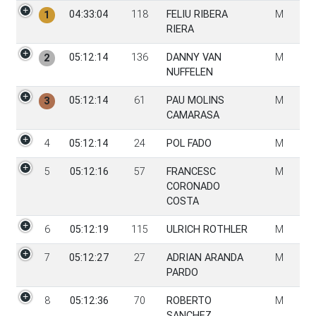
PGen
Tiempo
Dorsal
Participante
Sexo
04:33:04
118
FELIU RIBERA
M
1
RIERA
05:12:14
136
DANNY VAN
M
2
NUFFELEN
05:12:14
61
PAU MOLINS
M
3
CAMARASA
4
05:12:14
24
POL FADO
M
5
05:12:16
57
FRANCESC
M
CORONADO
COSTA
6
05:12:19
115
ULRICH ROTHLER
M
7
05:12:27
27
ADRIAN ARANDA
M
PARDO
8
05:12:36
70
ROBERTO
M
SANCHEZ