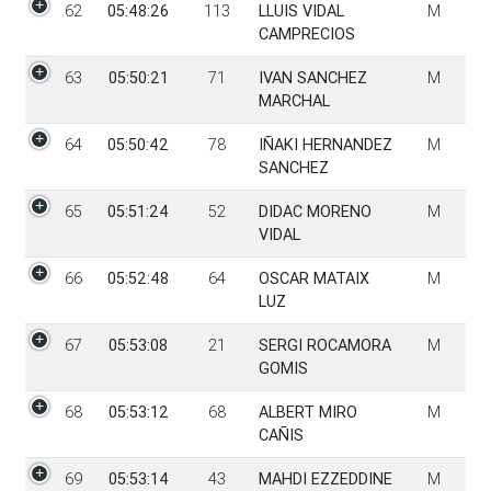
62
05:48:26
113
LLUIS VIDAL
M
CAMPRECIOS
63
05:50:21
71
IVAN SANCHEZ
M
MARCHAL
64
05:50:42
78
IÑAKI HERNANDEZ
M
SANCHEZ
65
05:51:24
52
DIDAC MORENO
M
VIDAL
66
05:52:48
64
OSCAR MATAIX
M
LUZ
67
05:53:08
21
SERGI ROCAMORA
M
GOMIS
68
05:53:12
68
ALBERT MIRO
M
CAÑIS
69
05:53:14
43
MAHDI EZZEDDINE
M