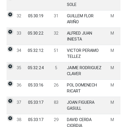
SOLE
32
05:30:19
31
GUILLEM FLOR
M
ARIÑO
33
05:30:22
32
ALFRED JUAN
M
INIESTA
34
05:32:12
51
VICTOR PERAMO
M
TELLEZ
35
05:32:24
5
JAIME RODRIGUEZ
M
CLAVER
36
05:33:16
26
POL DOMENECH
M
RICART
37
05:33:17
83
JOAN FIGUERA
M
GASULL
38
05:33:17
29
DAVID CERDA
M
CIORDIA