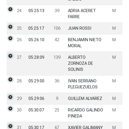
24
05:25:13
39
ADRIA ACERET
M
FARRE
25
05:25:17
106
JUAN ROSSI
M
26
05:26:10
42
BENJAMIN NIETO
M
MORAL
27
05:28:09
139
ALBERTO
M
ZORNOZA DE
SOLINIS
28
05:29:00
36
IVAN SERRANO
M
PLEGUEZUELOS
29
05:29:06
9
GUILLEM ALVAREZ
M
30
05:30:07
25
RICARDO GALINDO
M
PINEDA
31
05:30:17
67
XAVIER GALIMANY
M