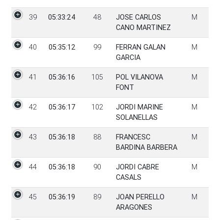
39
05:33:24
48
JOSE CARLOS
M
CANO MARTINEZ
40
05:35:12
99
FERRAN GALAN
M
GARCIA
41
05:36:16
105
POL VILANOVA
M
FONT
42
05:36:17
102
JORDI MARINE
M
SOLANELLAS
43
05:36:18
88
FRANCESC
M
BARDINA BARBERA
44
05:36:18
90
JORDI CABRE
M
CASALS
45
05:36:19
89
JOAN PERELLO
M
ARAGONES