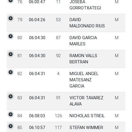
78
06:00:47
11
JOSEBA
M
GORROTXATEGI
79
06:04:26
53
DAVID
M
MALDONADO RIUS
80
06:04:30
87
DAVID GARCIA
M
MARLES
81
06:04:30
92
RAMON VALLS
M
BERTRAN
82
06:04:31
4
MIGUEL ANGEL
M
MATESANZ
GARCIA
83
06:04:31
91
VICTOR TAVAREZ
M
ALAVA
84
06:08:03
126
NICHOLAS STREIL
M
85
06:10:57
117
STEFAN WIMMER
M