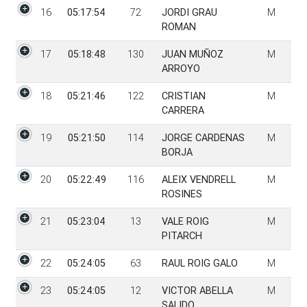
16
05:17:54
72
JORDI GRAU
M
ROMAN
17
05:18:48
130
JUAN MUÑOZ
M
ARROYO
18
05:21:46
122
CRISTIAN
M
CARRERA
19
05:21:50
114
JORGE CARDENAS
M
BORJA
20
05:22:49
116
ALEIX VENDRELL
M
ROSINES
21
05:23:04
13
VALE ROIG
M
PITARCH
22
05:24:05
63
RAUL ROIG GALO
M
23
05:24:05
12
VICTOR ABELLA
M
SALIDO