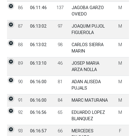
86
06:11:46
137
JAGOBA GARZO
M
OVIEDO
87
06:13:02
97
JOAQUIM PUJOL
M
FIGUEROLA
88
06:13:02
98
CARLOS SIERRA
M
MARIN
89
06:13:10
46
JOSEP MARIA
M
ARZA NOLLA
90
06:16:00
81
ADAN ALISEDA
M
PUJALS
91
06:16:00
84
MARC MATURANA
M
92
06:16:56
65
EDUARDO LOPEZ
M
BLANQUEZ
93
06:16:57
66
MERCEDES
F