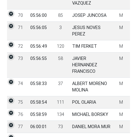
VAZQUEZ
70
05:56:00
85
JOSEP JUNCOSA
M
71
05:56:05
3
JESUS NOVES
M
PEREZ
72
05:56:49
120
TIM FERKET
M
73
05:56:55
58
JAVIER
M
HERNANDEZ
FRANCISCO
74
05:58:33
37
ALBERT MORENO
M
MOLINA
75
05:58:54
111
POL OLARIA
M
76
05:58:59
134
MICHAEL BORSKY
M
77
06:00:01
73
DANIEL MORA MUR
M