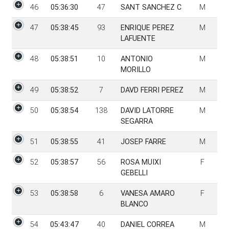
46
05:36:30
47
SANT SANCHEZ C
M
47
05:38:45
93
ENRIQUE PEREZ
M
LAFUENTE
48
05:38:51
10
ANTONIO
M
MORILLO
49
05:38:52
7
DAVD FERRI PEREZ
M
50
05:38:54
138
DAVID LATORRE
M
SEGARRA
51
05:38:55
41
JOSEP FARRE
M
52
05:38:57
56
ROSA MUIXI
F
GEBELLI
53
05:38:58
6
VANESA AMARO
F
BLANCO
54
05:43:47
40
DANIEL CORREA
M