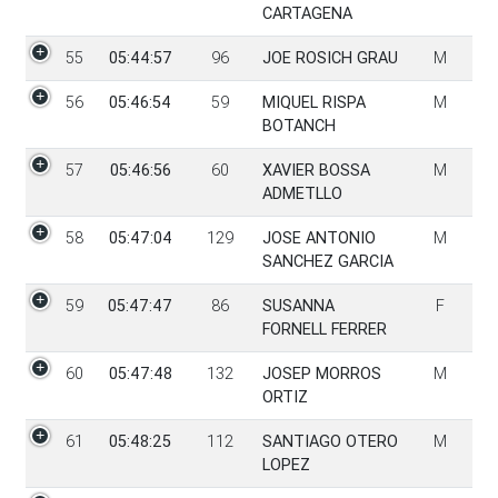
CARTAGENA
55
05:44:57
96
JOE ROSICH GRAU
M
56
05:46:54
59
MIQUEL RISPA
M
BOTANCH
57
05:46:56
60
XAVIER BOSSA
M
ADMETLLO
58
05:47:04
129
JOSE ANTONIO
M
SANCHEZ GARCIA
59
05:47:47
86
SUSANNA
F
FORNELL FERRER
60
05:47:48
132
JOSEP MORROS
M
ORTIZ
61
05:48:25
112
SANTIAGO OTERO
M
LOPEZ