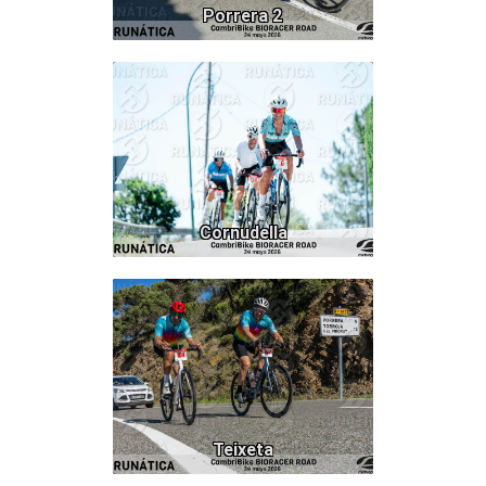
Porrera 2
103
Cornudella
465
Teixeta