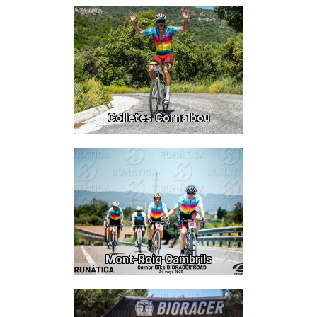
337
Colletes Cornalbou
163
Mont-Roig Cambrils
102