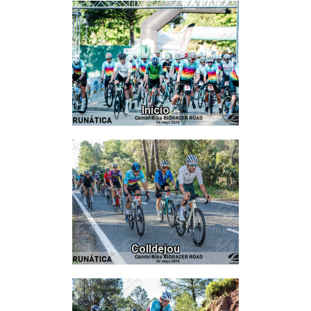
297
Inicio
226
Colldejou
375