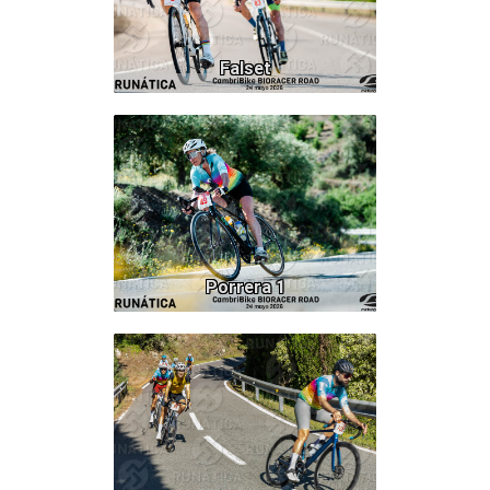
Falset
290
Porrera 1
260