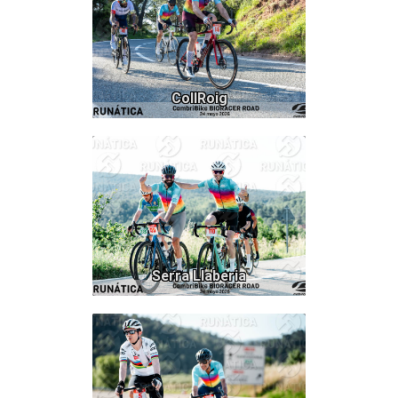
CollRoig
313
Serra Llaberia
244