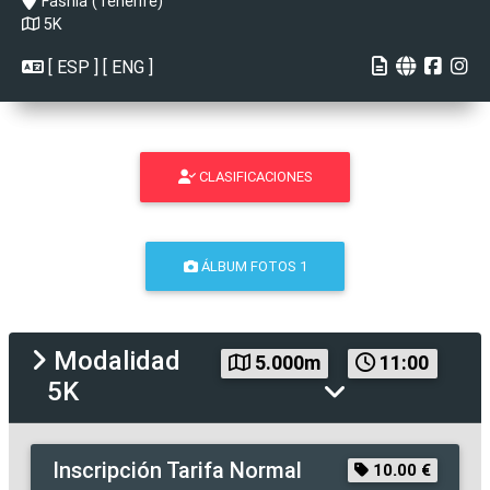
Fasnia (Tenerife)
5K
[
ESP
] [
ENG
]
CLASIFICACIONES
ÁLBUM FOTOS 1
Modalidad
5.000m
11:00
5K
Inscripción
Tarifa Normal
10.00 €