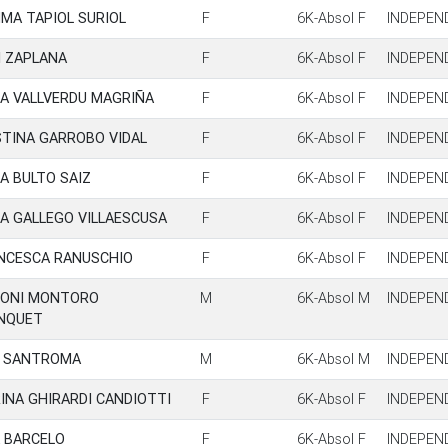
MA TAPIOL SURIOL
F
6K-Absol F
INDEPEN
I ZAPLANA
F
6K-Absol F
INDEPEN
A VALLVERDU MAGRIÑA
F
6K-Absol F
INDEPEN
STINA GARROBO VIDAL
F
6K-Absol F
INDEPEN
A BULTO SAIZ
F
6K-Absol F
INDEPEN
A GALLEGO VILLAESCUSA
F
6K-Absol F
INDEPEN
NCESCA RANUSCHIO
F
6K-Absol F
INDEPEN
ONI MONTORO
M
6K-Absol M
INDEPEN
NQUET
L SANTROMA
M
6K-Absol M
INDEPEN
INA GHIRARDI CANDIOTTI
F
6K-Absol F
INDEPEN
A BARCELO
F
6K-Absol F
INDEPEN