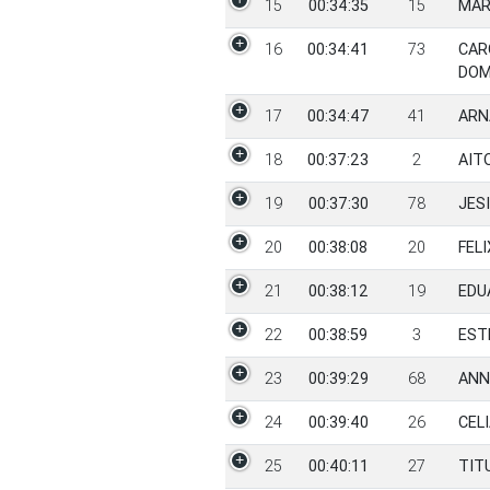
15
00:34:35
15
MAR
16
00:34:41
73
CAR
DOM
17
00:34:47
41
ARN
18
00:37:23
2
AIT
19
00:37:30
78
JES
20
00:38:08
20
FEL
21
00:38:12
19
EDU
22
00:38:59
3
EST
23
00:39:29
68
ANN
24
00:39:40
26
CEL
25
00:40:11
27
TIT