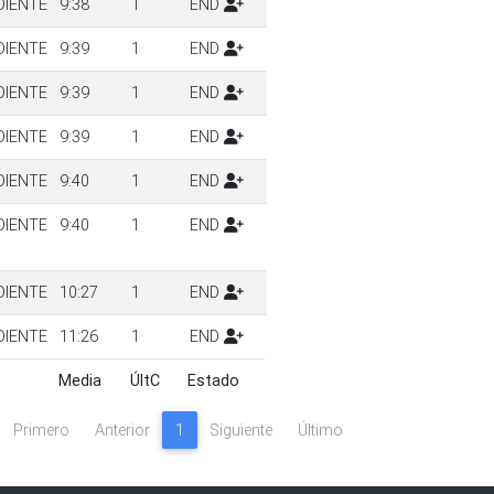
DIENTE
9:38
1
END
DIENTE
9:39
1
END
DIENTE
9:39
1
END
DIENTE
9:39
1
END
DIENTE
9:40
1
END
DIENTE
9:40
1
END
DIENTE
10:27
1
END
DIENTE
11:26
1
END
Media
ÚltC
Estado
Media
ÚltC
Estado
Primero
Anterior
1
Siguiente
Último