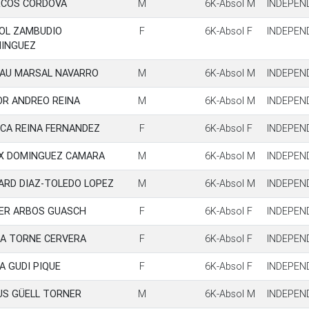
COS CORDOVA
M
6K-Absol M
INDEPEN
OL ZAMBUDIO
F
6K-Absol F
INDEPEN
INGUEZ
AU MARSAL NAVARRO
M
6K-Absol M
INDEPEN
OR ANDREO REINA
M
6K-Absol M
INDEPEN
ICA REINA FERNANDEZ
F
6K-Absol F
INDEPEN
IX DOMINGUEZ CAMARA
M
6K-Absol M
INDEPEN
ARD DIAZ-TOLEDO LOPEZ
M
6K-Absol M
INDEPEN
ER ARBOS GUASCH
F
6K-Absol F
INDEPEN
A TORNE CERVERA
F
6K-Absol F
INDEPEN
IA GUDI PIQUE
F
6K-Absol F
INDEPEN
US GÜELL TORNER
M
6K-Absol M
INDEPEN