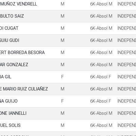
 MUÑOZ VENDRELL
M
6K-Absol M
INDEPEN
 BULTO SAIZ
M
6K-Absol M
INDEPEN
DI CUGAT
M
6K-Absol M
INDEPEN
GUIU GUDI
M
6K-Absol M
INDEPEN
ERT BORREDA BESORA
M
6K-Absol M
INDEPEN
AR GONZALEZ
M
6K-Absol M
INDEPEN
IA GIL
F
6K-Absol F
INDEPEN
E MARIO RUIZ CULIAÑEZ
M
6K-Absol M
INDEPEN
NA GUIJO
F
6K-Absol F
INDEPEN
ONE IANNELLI
M
6K-Absol M
INDEPEN
UEL SOLIS
M
6K-Absol M
INDEPEN