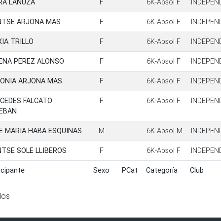
RA LANUZA
F
6K-Absol F
INDEPEN
TSE ARJONA MAS
F
6K-Absol F
INDEPEN
XIA TRILLO
F
6K-Absol F
INDEPEN
ENA PEREZ ALONSO
F
6K-Absol F
INDEPEN
ONIA ARJONA MAS
F
6K-Absol F
INDEPEN
CEDES FALCATO
F
6K-Absol F
INDEPEN
EBAN
E MARIA HABA ESQUINAS
M
6K-Absol M
INDEPEN
TSE SOLE LLIBEROS
F
6K-Absol F
INDEPEN
icipante
Sexo
PCat
Categoría
Club
icipante
Sexo
PCat
Categoría
Club
dos