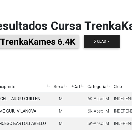
esultados
Cursa Trenka
TrenkaKames 6.4K
CLAS
icipante
Sexo
PCat
Categoría
Club
icipante
Sexo
PCat
Categoría
Club
CEL TARDIU GUILLEN
M
6K-Absol M
INDEPEN
ME GUIU VILANOVA
M
6K-Absol M
INDEPEN
NCESC BARTOLI ABELLO
M
6K-Absol M
INDEPEN