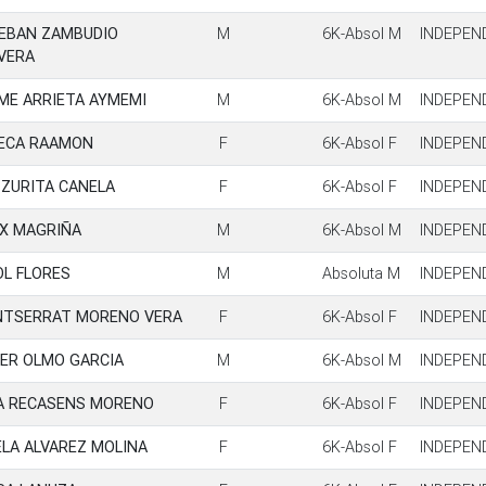
EBAN ZAMBUDIO
M
6K-Absol M
INDEPEN
VERA
ME ARRIETA AYMEMI
M
6K-Absol M
INDEPEN
ECA RAAMON
F
6K-Absol F
INDEPEN
S ZURITA CANELA
F
6K-Absol F
INDEPEN
IX MAGRIÑA
M
6K-Absol M
INDEPEN
OL FLORES
M
Absoluta M
INDEPEN
TSERRAT MORENO VERA
F
6K-Absol F
INDEPEN
IER OLMO GARCIA
M
6K-Absol M
INDEPEN
A RECASENS MORENO
F
6K-Absol F
INDEPEN
ELA ALVAREZ MOLINA
F
6K-Absol F
INDEPEN