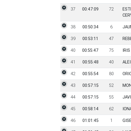
37
00:47:09
72
EST
CER
38
00:50:34
6
JAU
39
00:53:11
47
REB
40
00:55:47
75
IRI
41
00:55:48
40
ALE
42
00:55:54
80
ORI
43
00:57:15
52
MON
44
00:57:15
55
JAV
45
00:58:14
62
ION
46
01:01:45
1
GIS