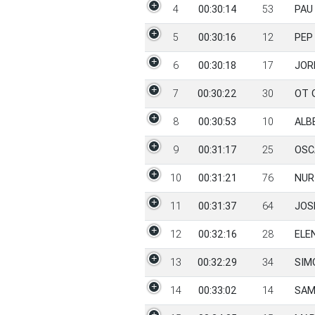
4
00:30:14
53
PAU
5
00:30:16
12
PEP
6
00:30:18
17
JOR
7
00:30:22
30
OT 
8
00:30:53
10
ALB
9
00:31:17
25
OSC
10
00:31:21
76
NUR
11
00:31:37
64
JOS
12
00:32:16
28
ELE
13
00:32:29
34
SIM
14
00:33:02
14
SAM