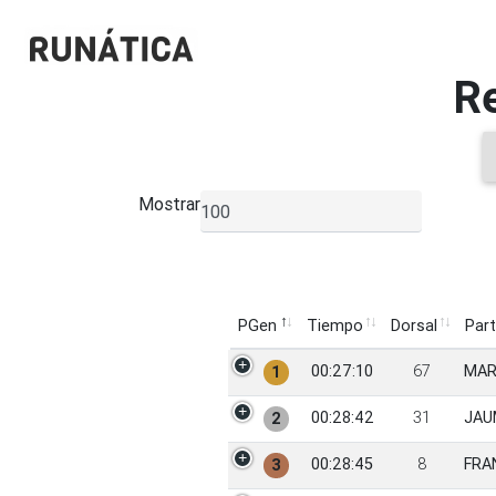
R
Mostrar
▼
PGen
Tiempo
Dorsal
Part
PGen
Tiempo
Dorsal
Part
00:27:10
67
MAR
1
00:28:42
31
JAU
2
00:28:45
8
FRA
3