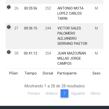
26
00:35:56
252
ANTONIO MOTA
M
LOPEZ CARLOS
TARIN
27
00:36:15
244
VICTOR SALES
M
PALOMERO
ALEJANDRO
SERRANO PASTOR
28
00:41:12
254
JUAN MAZCUÑAN
M
MILLAS JORGE
CAMPOS
PGen
Tiempo
Dorsal
Participante
Sexo
PGen
Tiempo
Dorsal
Participante
Sexo
Mostrando
1
a
28
de
28
resultados
Primero
Anterior
1
Siguiente
Último