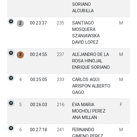
SORIANO
ALCUBILLA
00:23:37
235
SANTIAGO
M
2
MOSQUERA
SZANIAWSKA
DAVID LOPEZ
00:24:55
237
ALEJANDRO DE LA
M
3
ROSA HINOJAL
ENRIQUE SORIANO
4
00:25:05
233
CARLOS AGÜI
M
ARISPON ALBERTO
GAGO
5
00:26:03
216
EVA MARIA
F
MOCHOLI PEREZ
ANA MILLAN
6
00:27:18
241
FERNANDO
M
GIMENO PEREZ