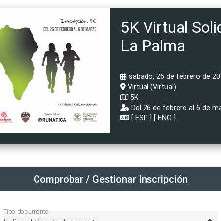
5K Virtual Soli
La Palma
sábado, 26 de febrero de 202
Virtual (Virtual)
5K
Del 26 de febrero al 6 de m
[
ESP
] [
ENG
]
Comprobar / Gestionar Inscripción
Tipo documento