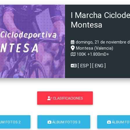
I Marcha Ciclod
Montesa
domingo, 21 de noviembre de
Montesa (Valencia)
100K +1.800mD+
[
ESP
] [
ENG
]
CLASIFICACIONES
UM FOTOS 2
ÁLBUM FOTOS 3
ÁLBUM FO