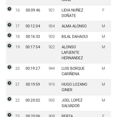
16
00:09:46
921
LIDIA NUÑEZ
F
DOÑATE
17
00:12:04
954
ALMA ALONSO
M
18
00:16:33
920
BILAL DAHAOUI
M
19
00:17:54
922
ALONSO
M
LAFUENTE
HERNANDEZ
20
00:19:27
944
LUIS BORQUE
M
CARIÑENA
21
00:19:59
910
HUGO LOZANO
M
GINER
22
00:20:02
935
JOEL LOPEZ
M
SALVADOR
23
00:20:06
908
BERTA
F