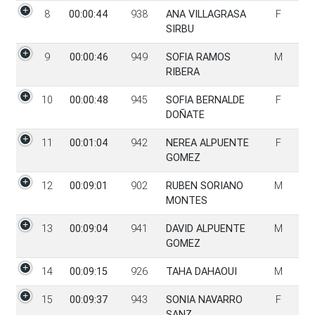
8
00:00:44
938
ANA VILLAGRASA
F
SIRBU
9
00:00:46
949
SOFIA RAMOS
M
RIBERA
10
00:00:48
945
SOFIA BERNALDE
F
DOÑATE
11
00:01:04
942
NEREA ALPUENTE
F
GOMEZ
12
00:09:01
902
RUBEN SORIANO
M
MONTES
13
00:09:04
941
DAVID ALPUENTE
M
GOMEZ
14
00:09:15
926
TAHA DAHAOUI
M
15
00:09:37
943
SONIA NAVARRO
F
SANZ