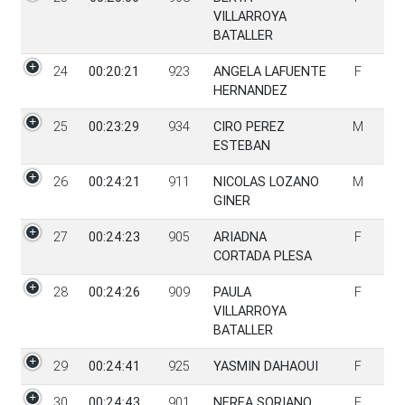
VILLARROYA
BATALLER
24
00:20:21
923
ANGELA LAFUENTE
F
HERNANDEZ
25
00:23:29
934
CIRO PEREZ
M
ESTEBAN
26
00:24:21
911
NICOLAS LOZANO
M
GINER
27
00:24:23
905
ARIADNA
F
CORTADA PLESA
28
00:24:26
909
PAULA
F
VILLARROYA
BATALLER
29
00:24:41
925
YASMIN DAHAOUI
F
30
00:24:43
901
NEREA SORIANO
F