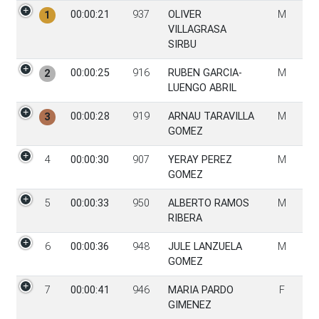
PGen
Tiempo
Dorsal
Participante
Sexo
00:00:21
937
OLIVER
M
1
VILLAGRASA
SIRBU
00:00:25
916
RUBEN GARCIA-
M
2
LUENGO ABRIL
00:00:28
919
ARNAU TARAVILLA
M
3
GOMEZ
4
00:00:30
907
YERAY PEREZ
M
GOMEZ
5
00:00:33
950
ALBERTO RAMOS
M
RIBERA
6
00:00:36
948
JULE LANZUELA
M
GOMEZ
7
00:00:41
946
MARIA PARDO
F
GIMENEZ