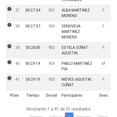
37
00:27:54
931
ALBA MARTINEZ
F
MORENO
38
00:27:57
930
GENOVEVA
F
MARTINEZ
MORENO
39
00:28:00
952
ESTELA CUÑAT
F
AGUSTIN
40
00:29:14
924
PABLO MARTINEZ
M
PIA
41
00:29:19
953
NIEVES AGUSTIN
F
CUÑAT
PGen
Tiempo
Dorsal
Participante
Sexo
PGen
Tiempo
Dorsal
Participante
Sexo
Mostrando
1
a
41
de
41
resultados
Primero
Anterior
1
Siguiente
Último