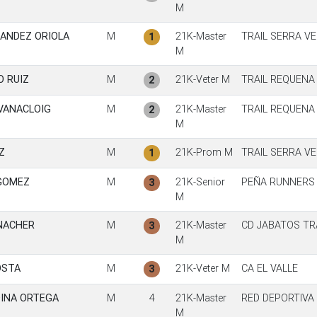
M
ANDEZ ORIOLA
M
21K-Master
TRAIL SERRA V
1
M
O RUIZ
M
21K-Veter M
TRAIL REQUENA
2
VANACLOIG
M
21K-Master
TRAIL REQUENA
2
M
Z
M
21K-Prom M
TRAIL SERRA V
1
GOMEZ
M
21K-Senior
PEÑA RUNNERS
3
M
 NACHER
M
21K-Master
CD JABATOS TR
3
M
OSTA
M
21K-Veter M
CA EL VALLE
3
DINA ORTEGA
M
4
21K-Master
RED DEPORTIVA
M