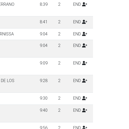
SERRANO
8:39
2
END
8:41
2
END
ERNISSA
9:04
2
END
9:04
2
END
9:09
2
END
 DE LOS
9:28
2
END
9:30
2
END
9:40
2
END
9:56
2
END