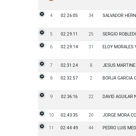
4
02:26:05
34
SALVADOR HERN
5
02:29:11
25
SERGIO ROBLED
6
02:29:14
31
ELOY MORALES 
7
02:31:24
8
JESUS MARTINE
8
02:32:57
2
BORJA GARCIA 
9
02:36:16
22
DAVID AGUILAR
10
02:43:35
20
JORGE MORA C
11
02:44:49
44
PEDRO LUIS ME