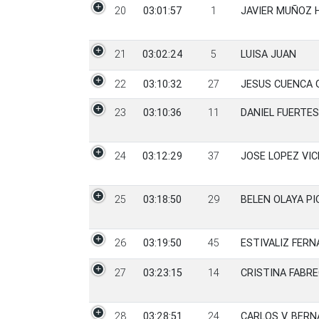
20
03:01:57
1
JAVIER MUÑOZ 
21
03:02:24
5
LUISA JUAN
22
03:10:32
27
JESUS CUENCA 
23
03:10:36
11
DANIEL FUERTE
24
03:12:29
37
JOSE LOPEZ VI
25
03:18:50
29
BELEN OLAYA P
26
03:19:50
45
ESTIVALIZ FER
27
03:23:15
14
CRISTINA FABR
28
03:28:51
24
CARLOS V. BER