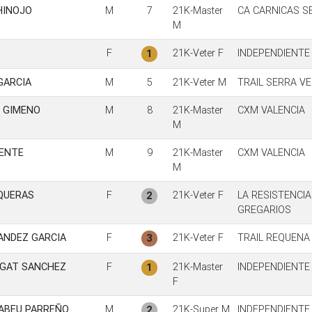
HINOJO
M
7
21K-Master
CA CARNICAS 
M
F
21K-Veter F
INDEPENDIENTE
1
GARCIA
M
5
21K-Veter M
TRAIL SERRA V
S GIMENO
M
8
21K-Master
CXM VALENCIA
M
CENTE
M
9
21K-Master
CXM VALENCIA
M
IQUERAS
F
21K-Veter F
LA RESISTENCIA
2
GREGARIOS
NANDEZ GARCIA
F
21K-Veter F
TRAIL REQUENA
3
EGAT SANCHEZ
F
21K-Master
INDEPENDIENTE
1
F
NABEU PARREÑO
M
21K-Super M
INDEPENDIENTE
2