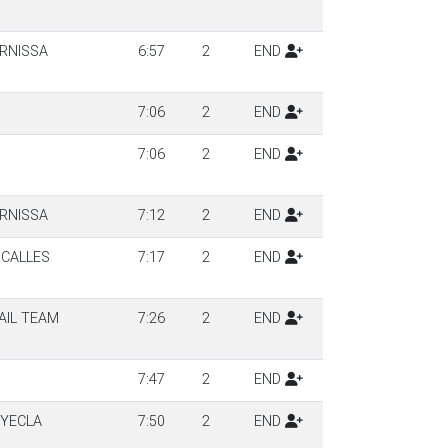
ERNISSA
6:57
2
END
7:06
2
END
7:06
2
END
ERNISSA
7:12
2
END
 CALLES
7:17
2
END
AIL TEAM
7:26
2
END
7:47
2
END
 YECLA
7:50
2
END