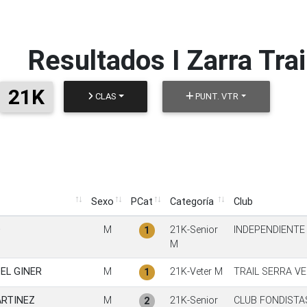
Resultados
I Zarra Trai
21K
CLAS
PUNT. VTR
Sexo
PCat
Categoría
Club
Sexo
PCat
Categoría
Club
O
M
21K-Senior
INDEPENDIENTE
1
M
EL GINER
M
21K-Veter M
TRAIL SERRA V
1
ARTINEZ
M
21K-Senior
CLUB FONDISTA
2