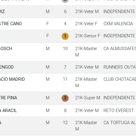
UIZ
M
6
21K-Veter M
INDEPENDIENTE
STRE CANO
F
4
21K-Veter F
CXM VALENCIA
F
21K-Senior F
INDEPENDIENTE
1
BOSCH
M
10
21K-Master
CA ALMUSSAFE
M
MENGOD
M
7
21K-Veter M
RUNNERS CIUTA
ACIO MADRID
M
11
21K-Master
CLUB CHOTACA
M
RE PINA
M
21K-Super M
INDEPENDIENTE
3
 ARACIL
M
8
21K-Veter M
RETO EVEREST
A
M
12
21K-Master
CA TORTUGA AL
M