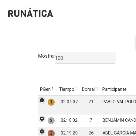
Mostrar
▼
PGen
Tiempo
Dorsal
Participante
PGen
Tiempo
Dorsal
Participante
02:04:37
21
PABLO VAL POL
1
02:18:02
7
BENJAMIN CAND
2
02:19:20
26
ABEL GARCIA M
3