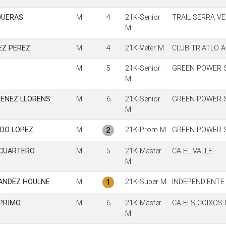
QUERAS
M
4
21K-Senior
TRAIL SERRA V
M
EZ PEREZ
M
4
21K-Veter M
CLUB TRIATLO A
M
5
21K-Senior
GREEN POWER 
M
MENEZ LLORENS
M
6
21K-Senior
GREEN POWER 
M
DO LOPEZ
M
21K-Prom M
GREEN POWER 
2
 CUARTERO
M
5
21K-Master
CA EL VALLE
M
NANDEZ HOULNE
M
21K-Super M
INDEPENDIENTE
1
PRIMO
M
6
21K-Master
CA ELS COIXOS
M