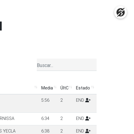
l
Media
ÚltC
Estado
Media
ÚltC
Estado
5:56
2
END
ERNISSA
6:34
2
END
S YECLA
6:38
2
END