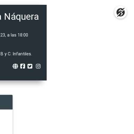
ia Náquera
23, a las 18:00
B y C. Infantiles.