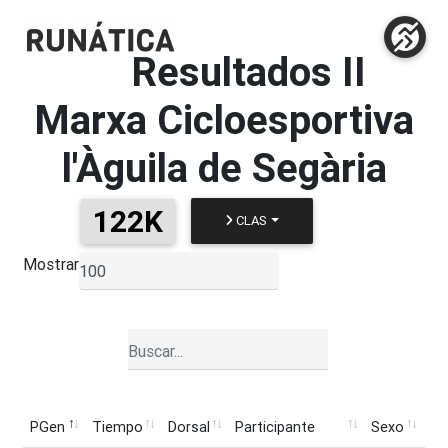
Resultados
II
Marxa Cicloesportiva
l'Àguila de Segària
122K
CLAS
Mostrar
▼
PGen
Tiempo
Dorsal
Participante
Sexo