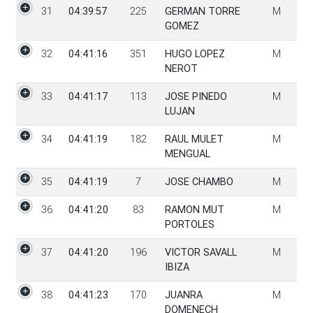
31
04:39:57
225
GERMAN TORRE
M
GOMEZ
32
04:41:16
351
HUGO LOPEZ
M
NEROT
33
04:41:17
113
JOSE PINEDO
M
LUJAN
34
04:41:19
182
RAUL MULET
M
MENGUAL
35
04:41:19
7
JOSE CHAMBO
M
36
04:41:20
83
RAMON MUT
M
PORTOLES
37
04:41:20
196
VICTOR SAVALL
M
IBIZA
38
04:41:23
170
JUANRA
M
DOMENECH