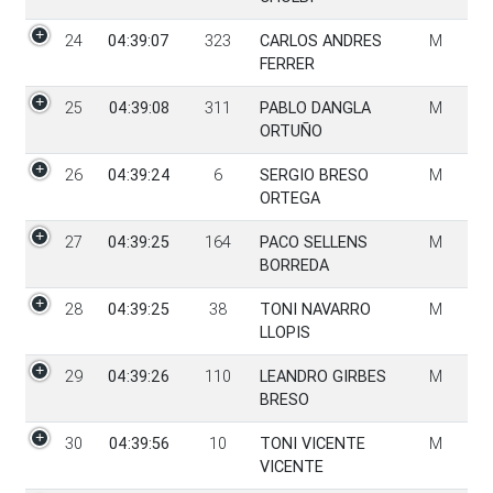
24
04:39:07
323
CARLOS ANDRES
M
FERRER
25
04:39:08
311
PABLO DANGLA
M
ORTUÑO
26
04:39:24
6
SERGIO BRESO
M
ORTEGA
27
04:39:25
164
PACO SELLENS
M
BORREDA
28
04:39:25
38
TONI NAVARRO
M
LLOPIS
29
04:39:26
110
LEANDRO GIRBES
M
BRESO
30
04:39:56
10
TONI VICENTE
M
VICENTE