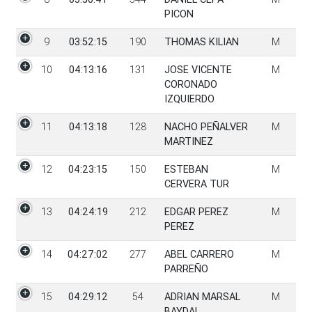
PICON
9
03:52:15
190
THOMAS KILIAN
M
10
04:13:16
131
JOSE VICENTE
M
CORONADO
IZQUIERDO
11
04:13:18
128
NACHO PEÑALVER
M
MARTINEZ
12
04:23:15
150
ESTEBAN
M
CERVERA TUR
13
04:24:19
212
EDGAR PEREZ
M
PEREZ
14
04:27:02
277
ABEL CARRERO
M
PARREÑO
15
04:29:12
54
ADRIAN MARSAL
M
BAYDAL