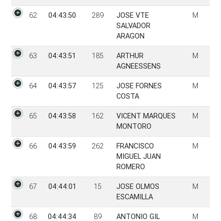
62
04:43:50
289
JOSE VTE
M
SALVADOR
ARAGON
63
04:43:51
185
ARTHUR
M
AGNEESSENS
64
04:43:57
125
JOSE FORNES
M
COSTA
65
04:43:58
162
VICENT MARQUES
M
MONTORO
66
04:43:59
262
FRANCISCO
M
MIGUEL JUAN
ROMERO
67
04:44:01
15
JOSE OLMOS
M
ESCAMILLA
68
04:44:34
89
ANTONIO GIL
M