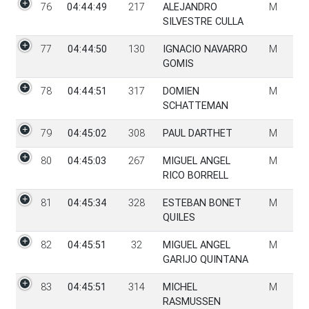
76
04:44:49
217
ALEJANDRO
M
SILVESTRE CULLA
77
04:44:50
130
IGNACIO NAVARRO
M
GOMIS
78
04:44:51
317
DOMIEN
M
SCHATTEMAN
79
04:45:02
308
PAUL DARTHET
M
80
04:45:03
267
MIGUEL ANGEL
M
RICO BORRELL
81
04:45:34
328
ESTEBAN BONET
M
QUILES
82
04:45:51
32
MIGUEL ANGEL
M
GARIJO QUINTANA
83
04:45:51
314
MICHEL
M
RASMUSSEN