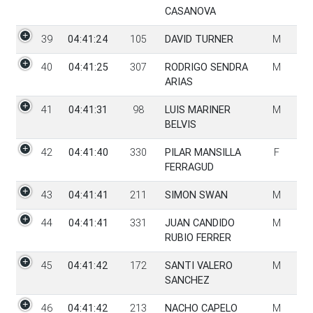
CASANOVA
39
04:41:24
105
DAVID TURNER
M
40
04:41:25
307
RODRIGO SENDRA
M
ARIAS
41
04:41:31
98
LUIS MARINER
M
BELVIS
42
04:41:40
330
PILAR MANSILLA
F
FERRAGUD
43
04:41:41
211
SIMON SWAN
M
44
04:41:41
331
JUAN CANDIDO
M
RUBIO FERRER
45
04:41:42
172
SANTI VALERO
M
SANCHEZ
46
04:41:42
213
NACHO CAPELO
M