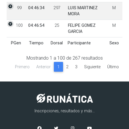
99
04:46:34
297
LUIS MARTINEZ
M
MORA
100
04:46:54
25
FELIPE GOMEZ
M
GARCIA
PGen
Tiempo
Dorsal
Participante
Sexo
PGen
Tiempo
Dorsal
Participante
Sexo
Mostrando
1
a
100
de
267
resultados
Primero
Anterior
1
2
3
Siguiente
Último
Inscripciones, resultados y más...