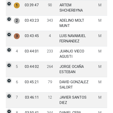
PGen
Tiempo
Dorsal
Participante
Sexo
03:39:47
90
ARTEM
M
1
SHCHERBYNA
03:43:23
343
ADELINO MOLT
M
2
MUNT
03:43:45
4
LUIS NAVAMUEL
M
3
FERNANDEZ
4
03:44:01
233
JUANJO VIECO
M
AGUSTI
5
03:44:02
264
JORGE OCAÑA
M
ESTEBAN
6
03:45:21
79
DAVID GONZALEZ
M
SALORT
7
03:46:11
12
JAVIER SANTOS
M
DIEZ
8
03:50:41
344
DANIEL CEPA
M