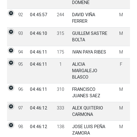
DOMENE
92
04:45:57
244
DAVID VIÑA
M
FERRER
93
04:46:10
315
GUILLEM SASTRE
M
BOLTA
94
04:46:11
175
IVAN PAYA RIBES
M
95
04:46:11
1
ALICIA
F
MARGALEJO
BLASCO
96
04:46:11
310
FRANCISCO
M
JUANES SAEZ
97
04:46:12
333
ALEX QUITERIO
M
CARMONA
98
04:46:12
138
JOSE LUIS PEÑA
M
ZAMORA