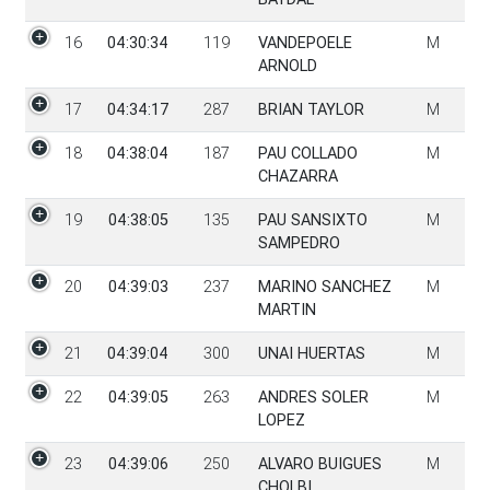
16
04:30:34
119
VANDEPOELE
M
ARNOLD
17
04:34:17
287
BRIAN TAYLOR
M
18
04:38:04
187
PAU COLLADO
M
CHAZARRA
19
04:38:05
135
PAU SANSIXTO
M
SAMPEDRO
20
04:39:03
237
MARINO SANCHEZ
M
MARTIN
21
04:39:04
300
UNAI HUERTAS
M
22
04:39:05
263
ANDRES SOLER
M
LOPEZ
23
04:39:06
250
ALVARO BUIGUES
M
CHOLBI