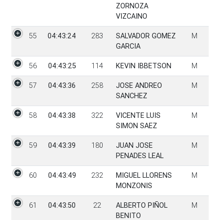
ZORNOZA
VIZCAINO
55
04:43:24
283
SALVADOR GOMEZ
M
GARCIA
56
04:43:25
114
KEVIN IBBETSON
M
57
04:43:36
258
JOSE ANDREO
M
SANCHEZ
58
04:43:38
322
VICENTE LUIS
M
SIMON SAEZ
59
04:43:39
180
JUAN JOSE
M
PENADES LEAL
60
04:43:49
232
MIGUEL LLORENS
M
MONZONIS
61
04:43:50
22
ALBERTO PIÑOL
M
BENITO