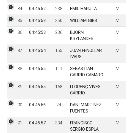
84
04:45:52
238
EMIL HARUTA
M
85
04:45:53
350
WILLIAM GIBB
M
86
04:45:53
236
BJORN
M
KRYLANDER
87
04:45:54
155
JUAN FENOLLAR
M
IVARS
88
04:45:55
111
SEBASTIAN
M
CARRIO CAMARO
89
04:45:55
168
LLORENÇ VIVES
M
CARRIO
90
04:45:56
24
DANI MARTINEZ
M
FUENTES
91
04:45:57
334
FRANCISCO
M
SERGIO ESPLA