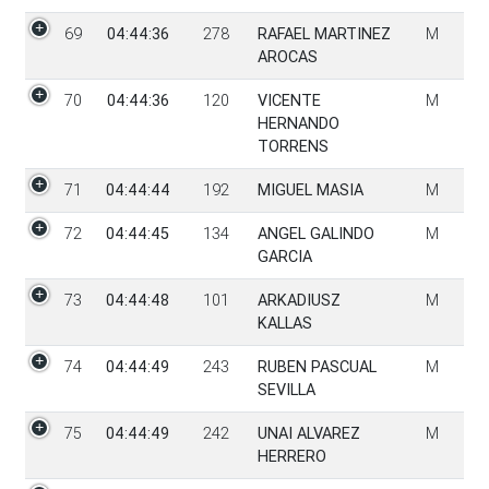
69
04:44:36
278
RAFAEL MARTINEZ
M
AROCAS
70
04:44:36
120
VICENTE
M
HERNANDO
TORRENS
71
04:44:44
192
MIGUEL MASIA
M
72
04:44:45
134
ANGEL GALINDO
M
GARCIA
73
04:44:48
101
ARKADIUSZ
M
KALLAS
74
04:44:49
243
RUBEN PASCUAL
M
SEVILLA
75
04:44:49
242
UNAI ALVAREZ
M
HERRERO