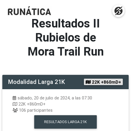
Resultados
II
Rubielos de
Mora Trail Run
Modalidad
Larga 21K
22K +860mD+
sábado, 20 de julio de 2024, a las 07:30
22K +860mD+
106
participantes
RESULTADOS
LARGA 21K