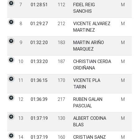
7
01:28:51
112
FIDEL REIG
M
SANCHIS
8
01:29:27
212
VICENTE ALVAREZ
M
MARTINEZ
9
01:32:20
183
MARTIN ARIÑO
M
MARQUEZ
10
01:33:20
187
CHRISTIAN CERDA
M
ORDIÑANA
11
01:36:15
170
VICENTE PLA
M
TARIN
12
01:36:39
217
RUBEN GALAN
M
PASCUAL
13
01:37:19
130
ALBERT CODINA
M
BLAS
14
01:37:19
160
CRISTIAN SANZ
M