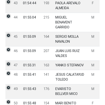
43
01:54:44
193
PAOLA AREVALO
F
ALMEIDA
44
01:55:04
215
MIGUEL
M
BENAVENT
GARRIDO
45
01:55:09
164
SERGIO MOLLA
M
NAVALON
46
01:55:09
207
JUAN LUIS RUIZ
M
VALDES
47
01:55:31
163
YANKO STEFANOV
M
48
01:55:41
141
JESUS CALATAYUD
M
TOLEDO
49
01:55:43
176
EVARISTO
M
BELLVER MICO
50
01:55:48
154
MARI BENITO
F