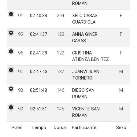
ROMAN
94
02:40:38
204
XELO CASAS
F
GUARDIOLA
95
02:41:37
123
ANNA GINER
F
CASAS
96
02:41:38
122
CRISTINA
F
ATIENZA BENITEZ
97
02:47:13
137
JUANVI JUAN
M
TORNERO
98
02:51:48
146
DIEGO SAN
M
ROMAN
99
02:51:51
145
VICENTE SAN
M
ROMAN
PGen
Tiempo
Dorsal
Participante
Sexo
PGen
Tiempo
Dorsal
Participante
Sexo