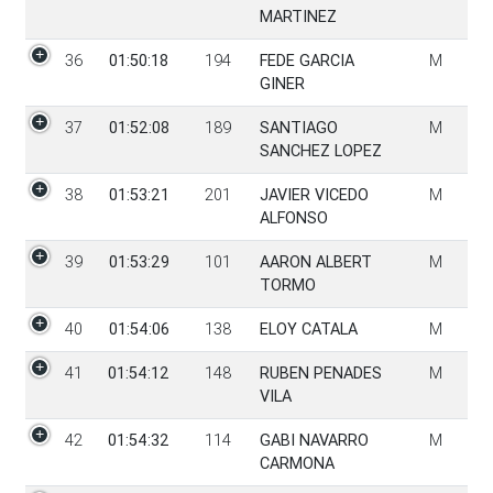
MARTINEZ
36
01:50:18
194
FEDE GARCIA
M
GINER
37
01:52:08
189
SANTIAGO
M
SANCHEZ LOPEZ
38
01:53:21
201
JAVIER VICEDO
M
ALFONSO
39
01:53:29
101
AARON ALBERT
M
TORMO
40
01:54:06
138
ELOY CATALA
M
41
01:54:12
148
RUBEN PENADES
M
VILA
42
01:54:32
114
GABI NAVARRO
M
CARMONA