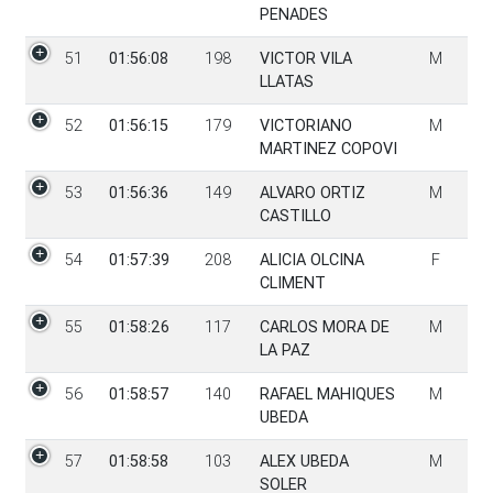
PENADES
51
01:56:08
198
VICTOR VILA
M
LLATAS
52
01:56:15
179
VICTORIANO
M
MARTINEZ COPOVI
53
01:56:36
149
ALVARO ORTIZ
M
CASTILLO
54
01:57:39
208
ALICIA OLCINA
F
CLIMENT
55
01:58:26
117
CARLOS MORA DE
M
LA PAZ
56
01:58:57
140
RAFAEL MAHIQUES
M
UBEDA
57
01:58:58
103
ALEX UBEDA
M
SOLER