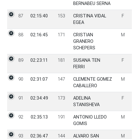
BERNABEU SERNA
87
02:15:40
153
CRISTINA VIDAL
F
EGEA
88
02:16:45
171
CRISTIAN
M
GRANERO
SCHEPERS
89
02:23:11
181
SUSANA TEN
F
FERRI
90
02:31:07
147
CLEMENTE GOMEZ
M
CABALLERO
91
02:34:49
173
ADELINA
F
STANISHEVA
92
02:35:13
191
ANTONIO LLEDO
M
GOMIS
93
02:36:47
144
ALVARO SAN
M