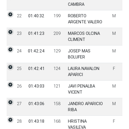
CAMBRA
22
01:40:32
199
ROBERTO
M
ARGENTE VALERO
23
01:41:23
209
MARCOS OLCINA
M
CLIMENT
24
01:42:24
129
JOSEP MAS
M
BOLUFER
25
01:42:41
124
LAURA NAVALON
F
APARICI
26
01:43:03
121
JAVI PENALBA
M
VICENT
27
01:43:06
158
JANDRO APARICIO
M
RIBA
28
01:43:18
168
HRISTINA
F
VASILEVA