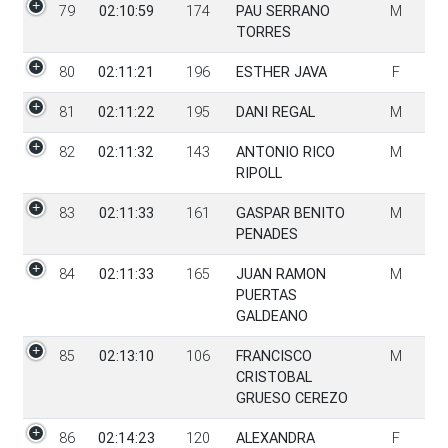
79
02:10:59
174
PAU SERRANO
M
TORRES
80
02:11:21
196
ESTHER JAVA
F
81
02:11:22
195
DANI REGAL
M
82
02:11:32
143
ANTONIO RICO
M
RIPOLL
83
02:11:33
161
GASPAR BENITO
M
PENADES
84
02:11:33
165
JUAN RAMON
M
PUERTAS
GALDEANO
85
02:13:10
106
FRANCISCO
M
CRISTOBAL
GRUESO CEREZO
86
02:14:23
120
ALEXANDRA
F