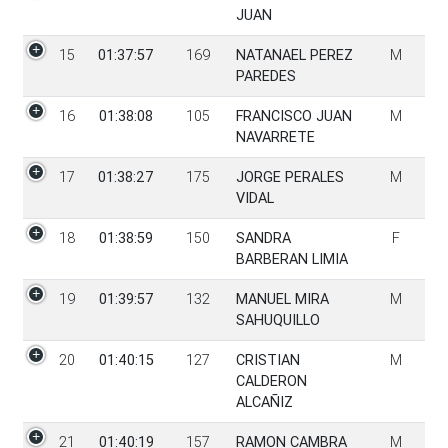
JUAN
15
01:37:57
169
NATANAEL PEREZ
M
PAREDES
16
01:38:08
105
FRANCISCO JUAN
M
NAVARRETE
17
01:38:27
175
JORGE PERALES
M
VIDAL
18
01:38:59
150
SANDRA
F
BARBERAN LIMIA
19
01:39:57
132
MANUEL MIRA
M
SAHUQUILLO
20
01:40:15
127
CRISTIAN
M
CALDERON
ALCAÑIZ
21
01:40:19
157
RAMON CAMBRA
M