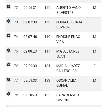
72
02:06:31
151
ALBERTO VAÑO
M
SILVESTRE
73
02:07:38
172
NURIA QUESADA
F
SEMPERE
74
02:07:40
119
ENRIQUE ENGO
M
VIDAL
75
02:08:23
111
MIGUEL LOPEZ
M
JUAN
76
02:09:30
134
MARIA JUAREZ
F
CALLERGUES
77
02:09:33
133
OSCAR ALBA
M
GUIRAL
78
02:10:20
152
SARA BLANCO
F
GIMENO