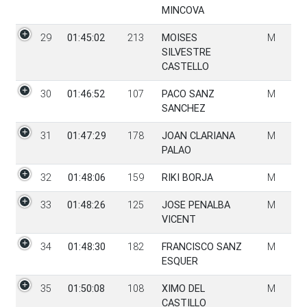
MINCOVA
29
01:45:02
213
MOISES
M
SILVESTRE
CASTELLO
30
01:46:52
107
PACO SANZ
M
SANCHEZ
31
01:47:29
178
JOAN CLARIANA
M
PALAO
32
01:48:06
159
RIKI BORJA
M
33
01:48:26
125
JOSE PENALBA
M
VICENT
34
01:48:30
182
FRANCISCO SANZ
M
ESQUER
35
01:50:08
108
XIMO DEL
M
CASTILLO