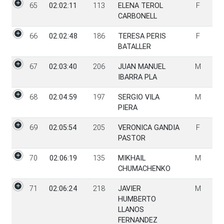
65
02:02:11
113
ELENA TEROL
F
CARBONELL
66
02:02:48
186
TERESA PERIS
F
BATALLER
67
02:03:40
206
JUAN MANUEL
M
IBARRA PLA
68
02:04:59
197
SERGIO VILA
M
PIERA
69
02:05:54
205
VERONICA GANDIA
F
PASTOR
70
02:06:19
135
MIKHAIL
M
CHUMACHENKO
71
02:06:24
218
JAVIER
M
HUMBERTO
LLANOS
FERNANDEZ