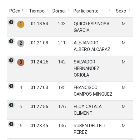
PGen
Tiempo
Dorsal
Participante
Sexo
PGen
Tiempo
Dorsal
Participante
Sexo
01:18:54
203
QUICO ESPINOSA
M
1
GARCIA
01:21:08
211
ALEJANDRO
M
2
ALBERO ALCARAZ
01:24:25
142
SALVADOR
M
3
HERNANDEZ
ORIOLA
4
01:27:03
185
FRANCISCO
M
CAMPOS MINGUEZ
5
01:27:56
126
ELOY CATALA
M
CLIMENT
6
01:28:45
136
RUBEN DELTELL
M
PEREZ