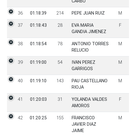
CARBO
36
01:18:39
214
PEPE JUAN RUIZ
M
37
01:18:43
28
EVA MARIA
F
GANDIA JIMENEZ
38
01:18:54
78
ANTONIO TORRES
M
RELUCIO
39
01:19:00
54
IVAN PEREZ
M
GARRIGOS
40
01:19:10
143
PAU CASTELLANO
M
RIOJA
41
01:20:03
31
YOLANDA VALDES
F
AMOROS
42
01:20:25
155
FRANCISCO
M
JAVIER DIAZ
JAIME