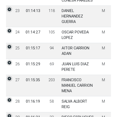
CONESA PAREDES
23
01:14:13
118
DANIEL
M
HERNANDEZ
GUERRA
24
01:14:27
105
OSCAR POVEDA
M
LOPEZ
25
01:15:17
94
AITOR CARRION
M
ADAN
26
01:15:29
69
JUAN LUIS DIAZ
M
PERETE
27
01:15:35
203
FRANCISCO
M
MANUEL CARRION
MENA
28
01:16:19
58
SALVA ALBORT
M
REIG