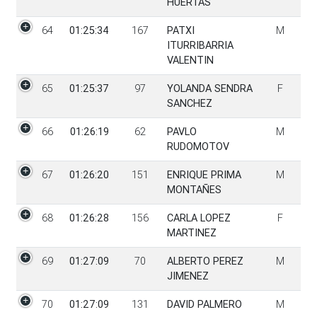
HUERTAS
64
01:25:34
167
PATXI
M
ITURRIBARRIA
VALENTIN
65
01:25:37
97
YOLANDA SENDRA
F
SANCHEZ
66
01:26:19
62
PAVLO
M
RUDOMOTOV
67
01:26:20
151
ENRIQUE PRIMA
M
MONTAÑES
68
01:26:28
156
CARLA LOPEZ
F
MARTINEZ
69
01:27:09
70
ALBERTO PEREZ
M
JIMENEZ
70
01:27:09
131
DAVID PALMERO
M