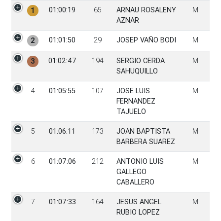
PGen
Tiempo
Dorsal
Participante
Sexo
01:00:19
65
ARNAU ROSALENY
M
1
AZNAR
01:01:50
29
JOSEP VAÑO BODI
M
2
01:02:47
194
SERGIO CERDA
M
3
SAHUQUILLO
4
01:05:55
107
JOSE LUIS
M
FERNANDEZ
TAJUELO
5
01:06:11
173
JOAN BAPTISTA
M
BARBERA SUAREZ
6
01:07:06
212
ANTONIO LUIS
M
GALLEGO
CABALLERO
7
01:07:33
164
JESUS ANGEL
M
RUBIO LOPEZ