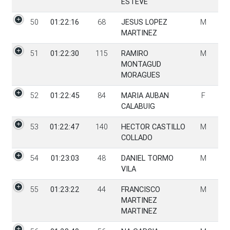
ESTEVE
50
01:22:16
68
JESUS LOPEZ
M
MARTINEZ
51
01:22:30
115
RAMIRO
M
MONTAGUD
MORAGUES
52
01:22:45
84
MARIA AUBAN
F
CALABUIG
53
01:22:47
140
HECTOR CASTILLO
M
COLLADO
54
01:23:03
48
DANIEL TORMO
M
VILA
55
01:23:22
44
FRANCISCO
M
MARTINEZ
MARTINEZ