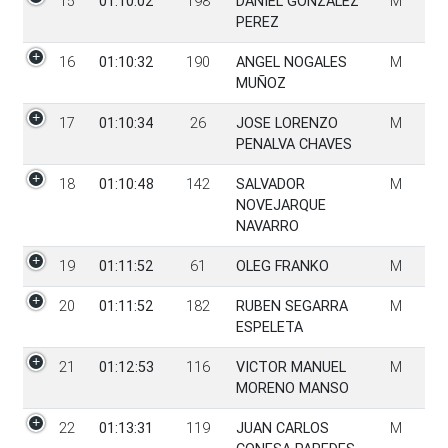
15
01:10:02
198
DANIEL GONZALEZ
M
PEREZ
16
01:10:32
190
ANGEL NOGALES
M
MUÑOZ
17
01:10:34
26
JOSE LORENZO
M
PENALVA CHAVES
18
01:10:48
142
SALVADOR
M
NOVEJARQUE
NAVARRO
19
01:11:52
61
OLEG FRANKO
M
20
01:11:52
182
RUBEN SEGARRA
M
ESPELETA
21
01:12:53
116
VICTOR MANUEL
M
MORENO MANSO
22
01:13:31
119
JUAN CARLOS
M