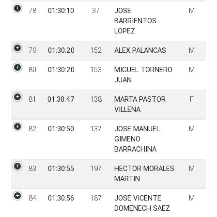
78
01:30:10
37
JOSE
M
BARRIENTOS
LOPEZ
79
01:30:20
152
ALEX PALANCAS
M
80
01:30:20
153
MIGUEL TORNERO
M
JUAN
81
01:30:47
138
MARTA PASTOR
F
VILLENA
82
01:30:50
137
JOSE MANUEL
M
GIMENO
BARRACHINA
83
01:30:55
197
HECTOR MORALES
M
MARTIN
84
01:30:56
187
JOSE VICENTE
M
DOMENECH SAEZ