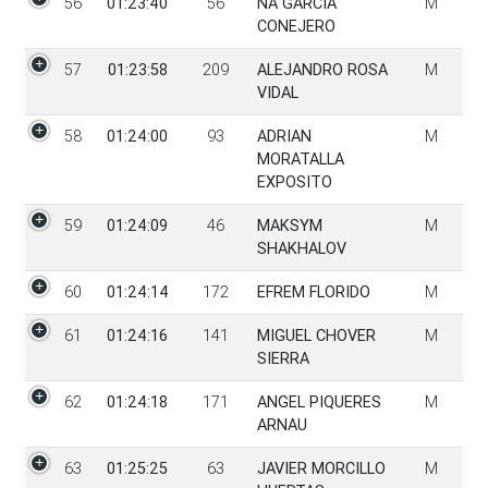
56
01:23:40
56
NA GARCIA
M
CONEJERO
57
01:23:58
209
ALEJANDRO ROSA
M
VIDAL
58
01:24:00
93
ADRIAN
M
MORATALLA
EXPOSITO
59
01:24:09
46
MAKSYM
M
SHAKHALOV
60
01:24:14
172
EFREM FLORIDO
M
61
01:24:16
141
MIGUEL CHOVER
M
SIERRA
62
01:24:18
171
ANGEL PIQUERES
M
ARNAU
63
01:25:25
63
JAVIER MORCILLO
M