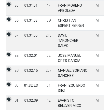
85
01:31:51
47
FRAN MORENO
M
ARBOLEDA
86
01:31:53
39
CHRISTIAN
M
ESPERT FERRER
87
01:31:55
213
DAVID
M
TARONCHER
SALVO
88
01:32:01
52
JOSE MANUEL
M
ORTS GARCIA
89
01:32:15
207
MANUEL SORIANO
M
SANCHEZ
90
01:32:23
51
FRAN IZQUIERDO
M
DIEZ
91
01:32:39
12
EVARISTO
M
BELLVER MICO