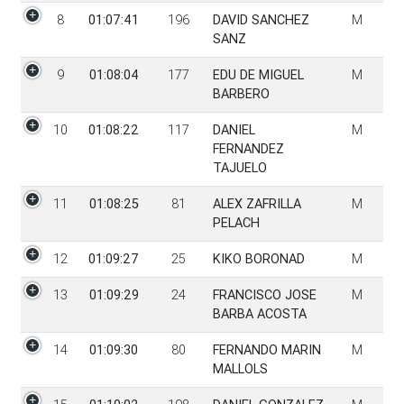
8
01:07:41
196
DAVID SANCHEZ
M
SANZ
9
01:08:04
177
EDU DE MIGUEL
M
BARBERO
10
01:08:22
117
DANIEL
M
FERNANDEZ
TAJUELO
11
01:08:25
81
ALEX ZAFRILLA
M
PELACH
12
01:09:27
25
KIKO BORONAD
M
13
01:09:29
24
FRANCISCO JOSE
M
BARBA ACOSTA
14
01:09:30
80
FERNANDO MARIN
M
MALLOLS