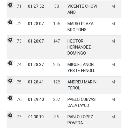
71
01:27:52
38
VICENTE CHOVI
M
AÑO
72
01:28:07
106
MARIO PLAZA
M
BROTONS
73
01:28:07
147
HECTOR
M
HERNANDEZ
DOMINGO
74
01:28:37
205
MIGUEL ANGEL
M
YESTE FENOLL
75
01:28:41
128
ANDREU MARIN
M
TEROL
76
01:29:40
202
PABLO CUEVAS
M
CALATAYUD
77
01:30:10
36
PABLO LOPEZ
M
POVEDA