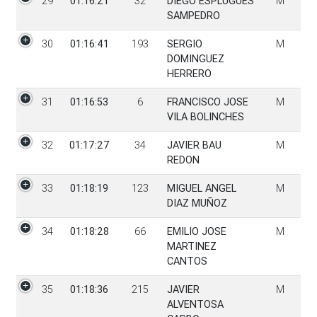
29
01:16:21
32
DIEGO ESPLUGUES
M
SAMPEDRO
30
01:16:41
193
SERGIO
M
DOMINGUEZ
HERRERO
31
01:16:53
6
FRANCISCO JOSE
M
VILA BOLINCHES
32
01:17:27
34
JAVIER BAU
M
REDON
33
01:18:19
123
MIGUEL ANGEL
M
DIAZ MUÑOZ
34
01:18:28
66
EMILIO JOSE
M
MARTINEZ
CANTOS
35
01:18:36
215
JAVIER
M
ALVENTOSA