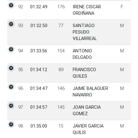
92
01:32:49
176
IRENE CISCAR
F
ORDIÑANA
93
01:32:50
77
SANTIAGO
M
PESUDO
VILLARREAL
94
01:33:56
154
ANTONIO
M
DELGADO
95
01:34:12
89
FRANCISCO
M
QUILES
96
01:34:47
146
JAIME BALAGUER
M
NAVARRO
97
01:34:57
145
JOAN GARCIA
M
GOMEZ
98
01:35:00
15
JAVIER GARCIA
M
QUILIS