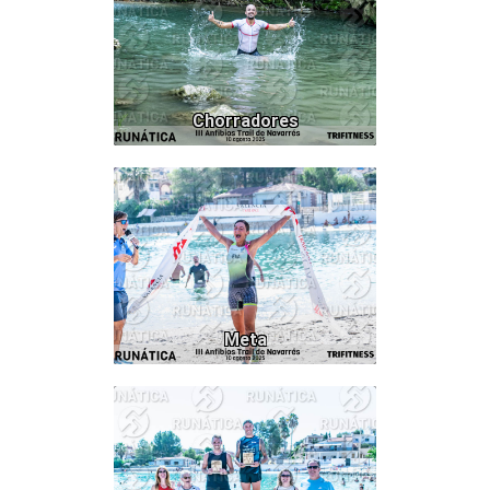
Chorradores
556
Meta
64