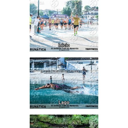
75
Inicio
133
Lago
559