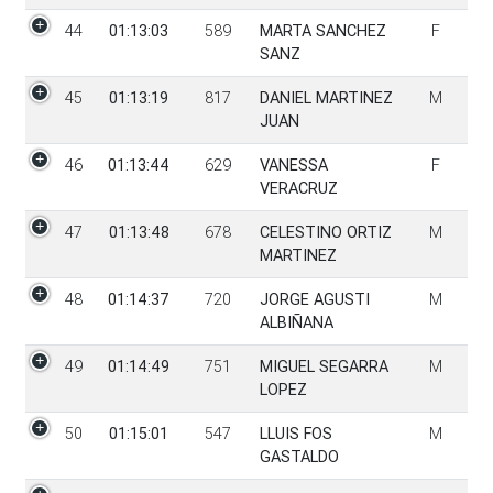
44
01:13:03
589
MARTA SANCHEZ
F
SANZ
45
01:13:19
817
DANIEL MARTINEZ
M
JUAN
46
01:13:44
629
VANESSA
F
VERACRUZ
47
01:13:48
678
CELESTINO ORTIZ
M
MARTINEZ
48
01:14:37
720
JORGE AGUSTI
M
ALBIÑANA
49
01:14:49
751
MIGUEL SEGARRA
M
LOPEZ
50
01:15:01
547
LLUIS FOS
M
GASTALDO