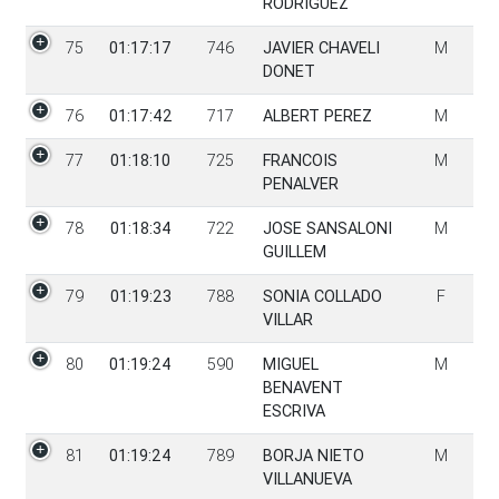
RODRIGUEZ
75
01:17:17
746
JAVIER CHAVELI
M
DONET
76
01:17:42
717
ALBERT PEREZ
M
77
01:18:10
725
FRANCOIS
M
PENALVER
78
01:18:34
722
JOSE SANSALONI
M
GUILLEM
79
01:19:23
788
SONIA COLLADO
F
VILLAR
80
01:19:24
590
MIGUEL
M
BENAVENT
ESCRIVA
81
01:19:24
789
BORJA NIETO
M
VILLANUEVA