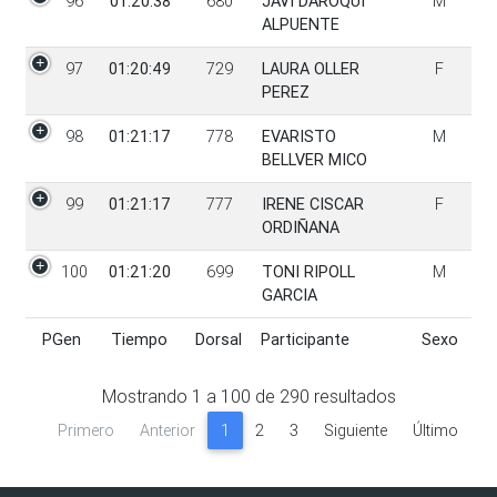
96
01:20:38
680
JAVI DAROQUI
M
ALPUENTE
97
01:20:49
729
LAURA OLLER
F
PEREZ
98
01:21:17
778
EVARISTO
M
BELLVER MICO
99
01:21:17
777
IRENE CISCAR
F
ORDIÑANA
100
01:21:20
699
TONI RIPOLL
M
GARCIA
PGen
Tiempo
Dorsal
Participante
Sexo
PGen
Tiempo
Dorsal
Participante
Sexo
Mostrando
1
a
100
de
290
resultados
Primero
Anterior
1
2
3
Siguiente
Último