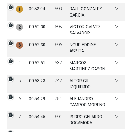
PGen
Tiempo
Dorsal
Participante
Sexo
00:52:04
593
RAUL GONZALEZ
M
1
GARCIA
00:52:30
695
VICTOR GALVEZ
M
2
SALVADOR
00:52:30
696
NOUR EDDINE
M
3
ASBITA
4
00:52:51
532
MARCOS
M
MARTINEZ GAYON
5
00:53:23
742
AITOR GIL
M
IZQUIERDO
6
00:54:29
754
ALEJANDRO
M
CAMPOS MORENO
7
00:54:45
694
ISIDRO GELARDO
M
ROCAMORA