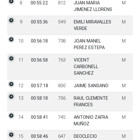
8
00:55:22
812
JUAN MARIA
M
JIMENEZ LLORENS
9
00:55:36
549
EMILI MIRAVALLES
M
VERDE
10
00:56:18
798
JOAN MANEL
M
PEREZ ESTEPA
11
00:56:58
763
VICENT
M
CARBONELL
SANCHEZ
12
00:57:18
800
JAIME SANSANO
M
13
00:58:18
706
RAUL CLEMENTE
M
FRANCES
14
00:58:41
745
ANTONIO ZAFRA
M
MUÑOZ
15
00:58:46
647
DEOCLECIO
M