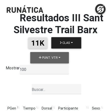
Resultados
III Sant
Silvestre Trail Barx
11K
CLAS
PUNT. VTR
Mostrar
▼
PGen
Tiempo
Dorsal
Participante
Sexo