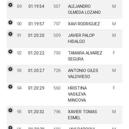
89
01:19:54
507
ALEJANDRO
M
OLMEDA LOZANO
90
01:19:57
797
XAVI RODRIGUEZ
M
91
01:20:20
509
JAVIER PALOP
M
HIDALGO
92
01:20:22
793
TAMARA ALVAREZ
F
SEGURA
93
01:20:27
728
ANTONIO GILES
M
VALDIVIESO
94
01:20:29
560
HRISTINA
F
VASILEVA
MINCOVA
95
01:20:32
796
XAVIER TOMAS
M
ESMEL