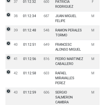
37
01:12:32
600
PATRICIA
F
RODRIGUEZ
38
01:12:34
687
JUAN MIGUEL
M
FELIPE
39
01:12:48
548
RAMON PERALES
M
TORMO
40
01:12:51
649
FRANCESC
M
ALONSO MIGUEL
41
01:12:56
816
PEDRO MARTINEZ
M
CABALLERO
42
01:12:58
603
RAFAEL
M
MIRAVALLES
PEREZ
43
01:12:59
606
SERGIO
M
SALMERON
CAMBRA