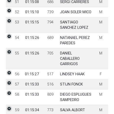
51
01:15:08
686
SERGI CARRERES
M
52
01:15:10
739
JOAN SOLER MICO
M
53
01:15:15
794
SANTIAGO
M
SANCHEZ LOPEZ
54
01:15:26
689
NATANAEL PEREZ
M
PAREDES
55
01:15:26
705
DANIEL
M
CABALLERO
GARRIGOS
56
01:15:27
517
LINDSEY HAAK
F
57
01:15:33
516
STIJN FONCK
M
58
01:15:33
809
DIEGO ESPLUGUES
M
SAMPEDRO
59
01:15:34
773
SALVA ALBORT
M