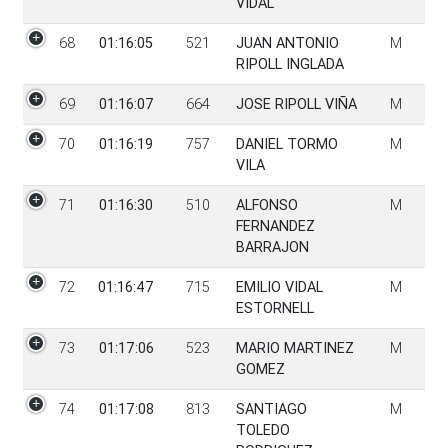
VIDAL
68
01:16:05
521
JUAN ANTONIO
M
RIPOLL INGLADA
69
01:16:07
664
JOSE RIPOLL VIÑA
M
70
01:16:19
757
DANIEL TORMO
M
VILA
71
01:16:30
510
ALFONSO
M
FERNANDEZ
BARRAJON
72
01:16:47
715
EMILIO VIDAL
M
ESTORNELL
73
01:17:06
523
MARIO MARTINEZ
M
GOMEZ
74
01:17:08
813
SANTIAGO
M
TOLEDO