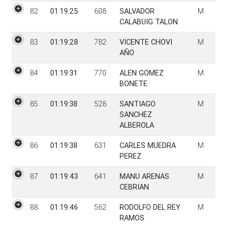
82
01:19:25
608
SALVADOR
M
CALABUIG TALON
83
01:19:28
782
VICENTE CHOVI
M
AÑO
84
01:19:31
770
ALEN GOMEZ
M
BONETE
85
01:19:38
528
SANTIAGO
M
SANCHEZ
ALBEROLA
86
01:19:38
631
CARLES MUEDRA
M
PEREZ
87
01:19:43
641
MANU ARENAS
M
CEBRIAN
88
01:19:46
562
RODOLFO DEL REY
M
RAMOS