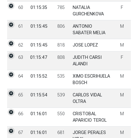
60
01:15:35
785
NATALIA
F
GURCHENKOVA
61
01:15:45
806
ANTONIO
M
SABATER MELIA
62
01:15:45
818
JOSE LOPEZ
M
63
01:15:47
808
JUDITH CARSI
F
ALANDI
64
01:15:52
535
XIMO ESCRIHUELA
M
BOSCH
65
01:15:54
539
CARLOS VIDAL
M
OLTRA
66
01:16:01
550
CRISTOBAL
M
APARICIO TEROL
67
01:16:01
681
JORGE PERALES
M