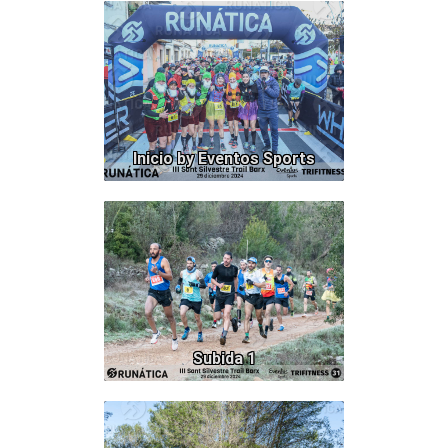
217
Inicio by Eventos Sports
492
Subida 1
537