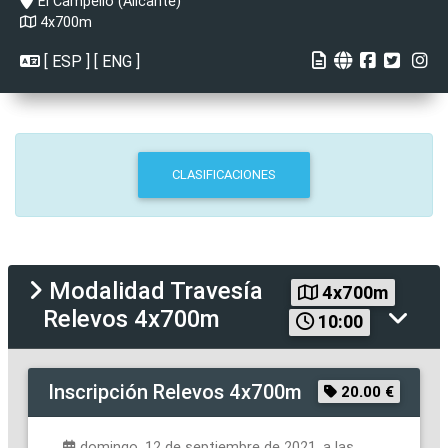
El Campello (Alicante)
4x700m
[
ESP
] [
ENG
]
CLASIFICACIONES
Modalidad
Travesía
4x700m
Relevos 4x700m
10:00
Inscripción
Relevos 4x700m
20.00 €
domingo, 12 de septiembre de 2021, a las