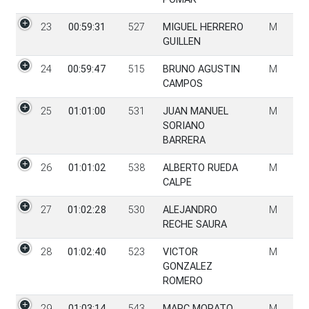
23
00:59:31
527
MIGUEL HERRERO
M
GUILLEN
24
00:59:47
515
BRUNO AGUSTIN
M
CAMPOS
25
01:01:00
531
JUAN MANUEL
M
SORIANO
BARRERA
26
01:01:02
538
ALBERTO RUEDA
M
CALPE
27
01:02:28
530
ALEJANDRO
M
RECHE SAURA
28
01:02:40
523
VICTOR
M
GONZALEZ
ROMERO
29
01:03:14
543
MARC MORATO
M