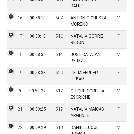
DALRE
16
00:58:10
509
ANTONIO CUESTA
M
MORENO
17
00:58:18
516
NATALIA GORRIZ
F
REDON
18
00:58:34
514
JOSE CATALAN
M
PEREZ
19
00:58:38
529
CELIA FERRER
F
TEBAR
20
00:59:22
517
QUIQUE CORELLA
M
ESCRICHE
21
00:59:25
519
NATALIA MAICAS
F
ARGENTE
22
00:59:29
518
DANIEL LUQUE
M
POMAR