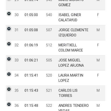
GOMEZ
30
01:05:00
540
ISABEL GINER
F
CALATAYUD
31
01:05:08
507
JORGE CLEMENTE
M
IZQUIERDO
32
01:06:19
512
MERITXELL
F
COLOM MARCE
33
01:06:21
505
JOSE MIGUEL
M
LOPEZ ARJONA
34
01:15:41
520
LAURA MARTIN
F
LOPEZ
35
01:15:43
521
CARLOS LIS
M
TORRES
36
01:15:48
522
ANDRES TENDERO
M
VEGAS