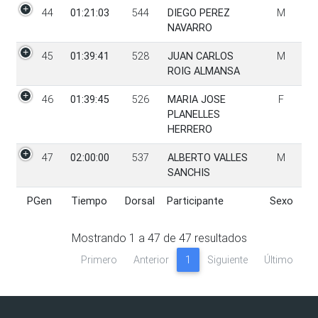
44
01:21:03
544
DIEGO PEREZ
M
NAVARRO
45
01:39:41
528
JUAN CARLOS
M
ROIG ALMANSA
46
01:39:45
526
MARIA JOSE
F
PLANELLES
HERRERO
47
02:00:00
537
ALBERTO VALLES
M
SANCHIS
PGen
Tiempo
Dorsal
Participante
Sexo
PGen
Tiempo
Dorsal
Participante
Sexo
Mostrando
1
a
47
de
47
resultados
Primero
Anterior
1
Siguiente
Último