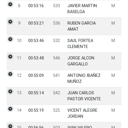
8
00:53:16
533
JAVIER MARTIN
M
BASELGA
9
00:53:21
536
RUBEN GARCIA
M
AMAT
10
00:53:46
532
SAUL FORTEA
M
CLEMENTE
11
00:53:48
546
JORGE ALCON
M
GARGALLO
12
00:55:09
541
ANTONIO IBAÑEZ
M
MUÑOZ
13
00:55:14
542
JUAN CARLOS
M
PASTOR VICENTE
14
00:55:19
525
VICENT ALEGRE
M
JORDAN
15
00:56:56
503
IVAN VALERO
M