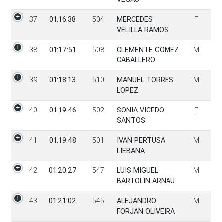
37
01:16:38
504
MERCEDES
F
VELILLA RAMOS
38
01:17:51
508
CLEMENTE GOMEZ
M
CABALLERO
39
01:18:13
510
MANUEL TORRES
M
LOPEZ
40
01:19:46
502
SONIA VICEDO
F
SANTOS
41
01:19:48
501
IVAN PERTUSA
M
LIEBANA
42
01:20:27
547
LUIS MIGUEL
M
BARTOLIN ARNAU
43
01:21:02
545
ALEJANDRO
M
FORJAN OLIVEIRA