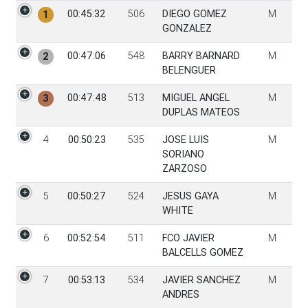
PGen
Tiempo
Dorsal
Participante
Sexo
00:45:32
506
DIEGO GOMEZ
M
1
GONZALEZ
00:47:06
548
BARRY BARNARD
M
2
BELENGUER
00:47:48
513
MIGUEL ANGEL
M
3
DUPLAS MATEOS
4
00:50:23
535
JOSE LUIS
M
SORIANO
ZARZOSO
5
00:50:27
524
JESUS GAYA
M
WHITE
6
00:52:54
511
FCO JAVIER
M
BALCELLS GOMEZ
7
00:53:13
534
JAVIER SANCHEZ
M
ANDRES