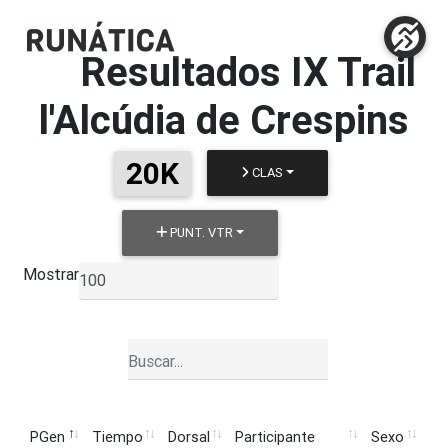
Resultados
IX Trail
l'Alcúdia de Crespins
20K
CLAS
PUNT. VTR
Mostrar
▼
PGen
Tiempo
Dorsal
Participante
Sexo