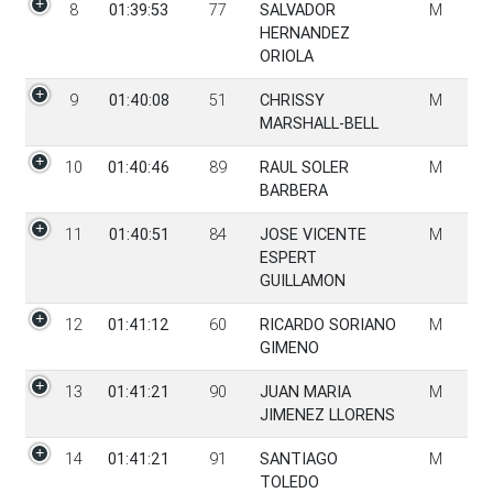
8
01:39:53
77
SALVADOR
M
HERNANDEZ
ORIOLA
9
01:40:08
51
CHRISSY
M
MARSHALL-BELL
10
01:40:46
89
RAUL SOLER
M
BARBERA
11
01:40:51
84
JOSE VICENTE
M
ESPERT
GUILLAMON
12
01:41:12
60
RICARDO SORIANO
M
GIMENO
13
01:41:21
90
JUAN MARIA
M
JIMENEZ LLORENS
14
01:41:21
91
SANTIAGO
M
TOLEDO