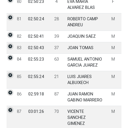
80
02:50:23
4
EVA MARIA
F
ALVAREZ BLAS
81
02:50:24
28
ROBERTO CAMP
M
ANDREU
82
02:50:41
39
JOAQUIN SAEZ
M
83
02:50:43
37
JOAN TOMAS
M
84
02:55:23
63
SAMUEL ANTONIO
M
GARCIA JUAREZ
85
02:55:24
21
LUIS JUARES
M
ALBUIXECH
86
02:59:18
87
JUAN RAMON
M
GABINO MARRERO
87
03:01:26
70
VICENTE
M
SANCHEZ
GIMENEZ