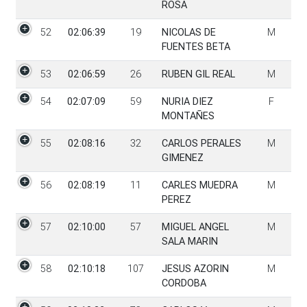
ROSA
52
02:06:39
19
NICOLAS DE
M
FUENTES BETA
53
02:06:59
26
RUBEN GIL REAL
M
54
02:07:09
59
NURIA DIEZ
F
MONTAÑES
55
02:08:16
32
CARLOS PERALES
M
GIMENEZ
56
02:08:19
11
CARLES MUEDRA
M
PEREZ
57
02:10:00
57
MIGUEL ANGEL
M
SALA MARIN
58
02:10:18
107
JESUS AZORIN
M
CORDOBA