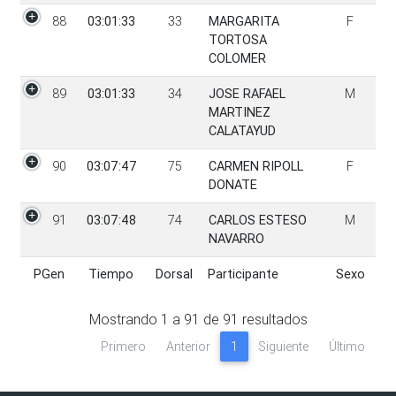
88
03:01:33
33
MARGARITA
F
TORTOSA
COLOMER
89
03:01:33
34
JOSE RAFAEL
M
MARTINEZ
CALATAYUD
90
03:07:47
75
CARMEN RIPOLL
F
DONATE
91
03:07:48
74
CARLOS ESTESO
M
NAVARRO
PGen
Tiempo
Dorsal
Participante
Sexo
PGen
Tiempo
Dorsal
Participante
Sexo
Mostrando
1
a
91
de
91
resultados
Primero
Anterior
1
Siguiente
Último