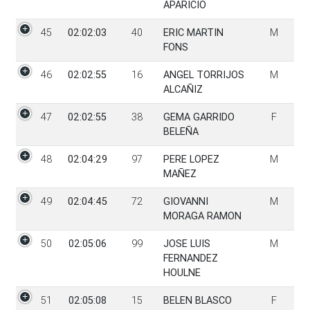
APARICIO
45
02:02:03
40
ERIC MARTIN
M
FONS
46
02:02:55
16
ANGEL TORRIJOS
M
ALCAÑIZ
47
02:02:55
38
GEMA GARRIDO
F
BELEÑA
48
02:04:29
97
PERE LOPEZ
M
MAÑEZ
49
02:04:45
72
GIOVANNI
M
MORAGA RAMON
50
02:05:06
99
JOSE LUIS
M
FERNANDEZ
HOULNE
51
02:05:08
15
BELEN BLASCO
F