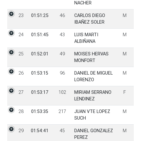
NACHER
23
01:51:25
46
CARLOS DIEGO
M
IBAÑEZ SOLER
24
01:51:45
43
LUIS MARTI
M
ALBIÑANA
25
01:52:01
49
MOISES HERVAS
M
MONFORT
26
01:53:15
96
DANIEL DE MIGUEL
M
LORENZO
27
01:53:17
102
MIRIAM SERRANO
F
LENDINEZ
28
01:53:35
217
JUAN VTE LOPEZ
M
SUCH
29
01:54:41
45
DANIEL GONZALEZ
M
PEREZ