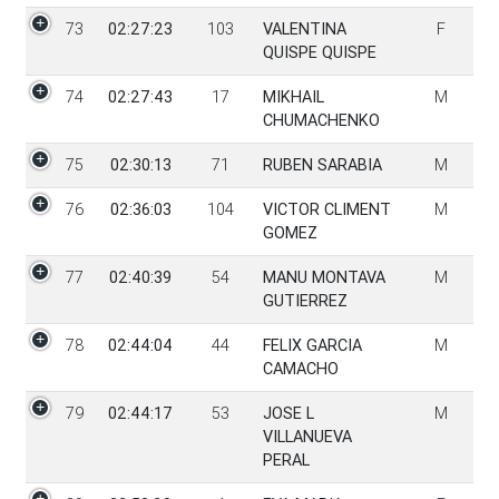
73
02:27:23
103
VALENTINA
F
QUISPE QUISPE
74
02:27:43
17
MIKHAIL
M
CHUMACHENKO
75
02:30:13
71
RUBEN SARABIA
M
76
02:36:03
104
VICTOR CLIMENT
M
GOMEZ
77
02:40:39
54
MANU MONTAVA
M
GUTIERREZ
78
02:44:04
44
FELIX GARCIA
M
CAMACHO
79
02:44:17
53
JOSE L
M
VILLANUEVA
PERAL