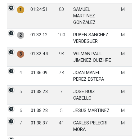
PGen
Tiempo
Dorsal
Participante
Sexo
01:24:51
80
SAMUEL
M
1
MARTINEZ
GONZALEZ
01:32:12
100
RUBEN SANCHEZ
M
2
VERDEGUER
01:32:44
98
WILMAN PAUL
M
3
JIMENEZ QUIZHPE
4
01:36:09
78
JOAN MANEL
M
PEREZ ESTEPA
5
01:38:23
7
JOSE RUIZ
M
CABELLO
6
01:38:28
5
JESUS MARTINEZ
M
7
01:38:37
41
CARLES PELEGRI
M
MORA