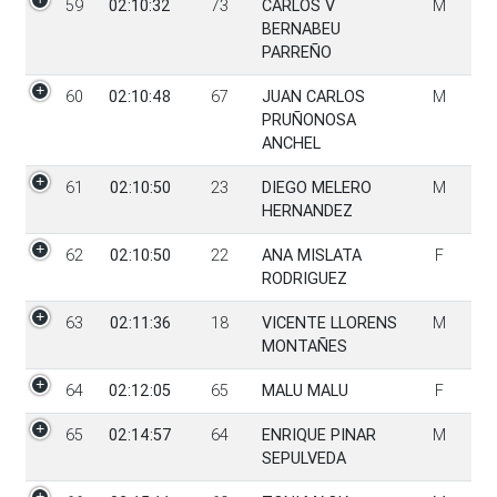
59
02:10:32
73
CARLOS V
M
BERNABEU
PARREÑO
60
02:10:48
67
JUAN CARLOS
M
PRUÑONOSA
ANCHEL
61
02:10:50
23
DIEGO MELERO
M
HERNANDEZ
62
02:10:50
22
ANA MISLATA
F
RODRIGUEZ
63
02:11:36
18
VICENTE LLORENS
M
MONTAÑES
64
02:12:05
65
MALU MALU
F
65
02:14:57
64
ENRIQUE PINAR
M
SEPULVEDA