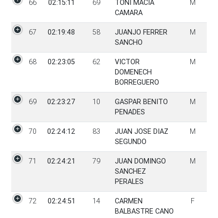
66
02:15:11
69
TONI MACIA
M
CAMARA
67
02:19:48
58
JUANJO FERRER
M
SANCHO
68
02:23:05
62
VICTOR
M
DOMENECH
BORREGUERO
69
02:23:27
10
GASPAR BENITO
M
PENADES
70
02:24:12
83
JUAN JOSE DIAZ
M
SEGUNDO
71
02:24:21
79
JUAN DOMINGO
M
SANCHEZ
PERALES
72
02:24:51
14
CARMEN
F
BALBASTRE CANO