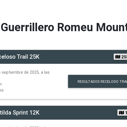
Guerrillero Romeu Mount
eloso Trail 25K
25
 septiembre de 2025, a las
RESULTADOS
RECELOSO TRAI
D+
es
ilda Sprint 12K
1