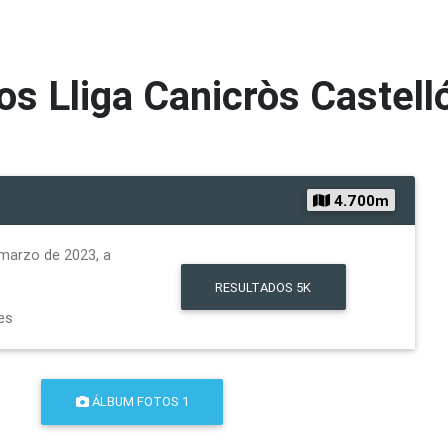
os
Lliga Canicròs Castelló
4.700m
marzo de 2023, a
RESULTADOS
5K
es
ÁLBUM FOTOS 1