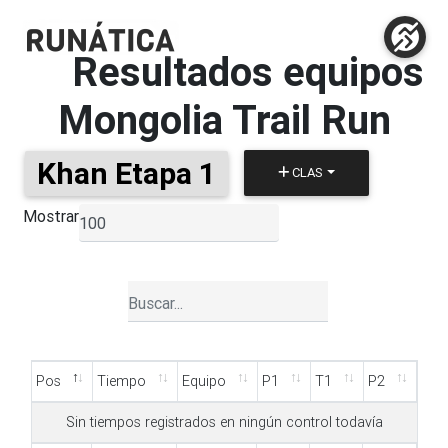
Resultados equipos
Mongolia Trail Run
Khan Etapa 1
CLAS
Mostrar
▼
Pos
Tiempo
Equipo
P1
T1
P2
Pos
Tiempo
Equipo
P1
T1
P2
Sin tiempos registrados en ningún control todavía