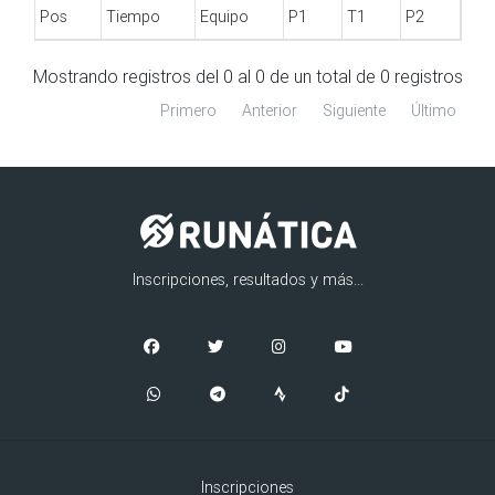
Pos
Tiempo
Equipo
P1
T1
P2
Pos
Tiempo
Equipo
P1
T1
P2
Mostrando registros del 0 al 0 de un total de 0 registros
Primero
Anterior
Siguiente
Último
Inscripciones, resultados y más...
Inscripciones