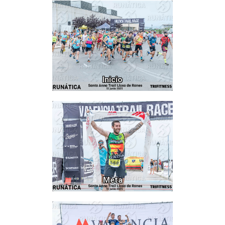
123
Inicio
1103
Meta
104