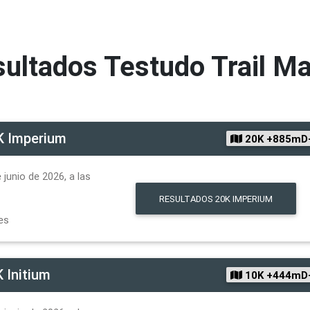
sultados
Testudo Trail M
K Imperium
20K +885mD
junio de 2026, a las
RESULTADOS
20K IMPERIUM
es
 Initium
10K +444mD