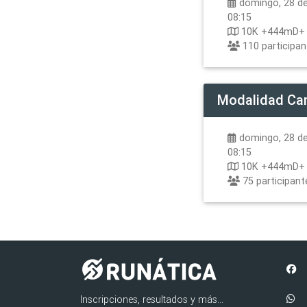
domingo, 28 de 
08:15
10K +444mD+
110
participa
Modalidad
Ca
domingo, 28 de 
08:15
10K +444mD+
75
participant
Inscripciones, resultados y más...