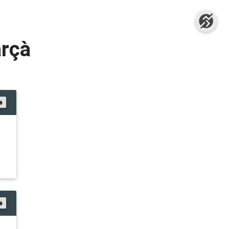
arçà
+
+