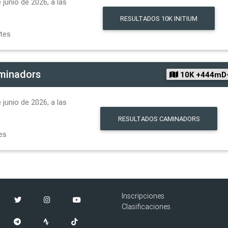
junio de 2026, a las
RESULTADOS
10K INITIUM
ntes
minadors
10K +444mD
junio de 2026, a las
RESULTADOS
CAMINADORS
es
Inscripciones
Clasificaciones