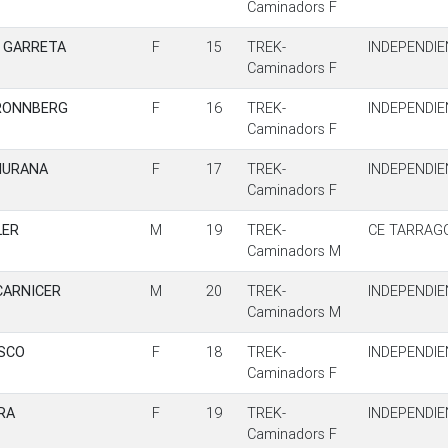
Caminadors F
T GARRETA
F
15
TREK-
INDEPENDIE
Caminadors F
RONNBERG
F
16
TREK-
INDEPENDIE
Caminadors F
IURANA
F
17
TREK-
INDEPENDIE
Caminadors F
LER
M
19
TREK-
CE TARRAG
Caminadors M
CARNICER
M
20
TREK-
INDEPENDIE
Caminadors M
ISCO
F
18
TREK-
INDEPENDIE
Caminadors F
RA
F
19
TREK-
INDEPENDIE
Caminadors F