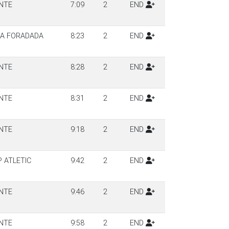
NTE
7:09
2
END
CA FORADADA
8:23
2
END
NTE
8:28
2
END
NTE
8:31
2
END
NTE
9:18
2
END
 ATLETIC
9:42
2
END
NTE
9:46
2
END
NTE
9:58
2
END