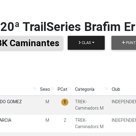
20ª TrailSeries Brafim E
3K Caminantes
CLAS
PUNT.
Sexo
PCat
Categoría
Club
Sexo
PCat
Categoría
Club
ADO GOMEZ
M
TREK-
INDEPENDIE
1
Caminadors M
ARCIA
M
2
TREK-
INDEPENDIE
Caminadors M