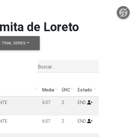
rmita de Loreto
 TRAIL SERIES
Media
ÚltC
Estado
Media
ÚltC
Estado
NTE
6:57
2
END
NTE
6:57
2
END