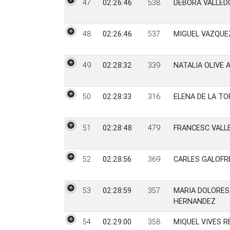
47
02:26:46
538
DEBORA VALLED
48
02:26:46
537
MIGUEL VAZQUE
49
02:28:32
339
NATALIA OLIVE 
50
02:28:33
316
ELENA DE LA T
51
02:28:48
479
FRANCESC VALL
52
02:28:56
369
CARLES GALOFR
53
02:28:59
357
MARIA DOLORES
HERNANDEZ
54
02:29:00
358
MIQUEL VIVES 