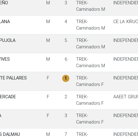
REÑO
M
3
TREK-
INDEPENDIE
Caminadors M
PLANA
M
4
TREK-
CE LA XIRU
Caminadors M
PUJOLA
M
5
TREK-
INDEPENDIE
Caminadors M
VIVES
M
6
TREK-
INDEPENDIE
Caminadors M
TE PALLARES
F
TREK-
INDEPENDIE
1
Caminadors F
MERCADE
F
2
TREK-
AAEET GRUP
Caminadors F
A
F
3
TREK-
INDEPENDIE
Caminadors F
S DALMAU
M
7
TREK-
INDEPENDIE