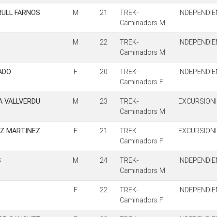
RULL FARNOS
M
21
TREK-
INDEPENDIE
Caminadors M
M
22
TREK-
INDEPENDIE
Caminadors M
ADO
F
20
TREK-
INDEPENDIE
Caminadors F
A VALLVERDU
M
23
TREK-
EXCURSION
Caminadors M
Z MARTINEZ
F
21
TREK-
EXCURSION
Caminadors F
S
M
24
TREK-
INDEPENDIE
Caminadors M
F
22
TREK-
INDEPENDIE
Caminadors F