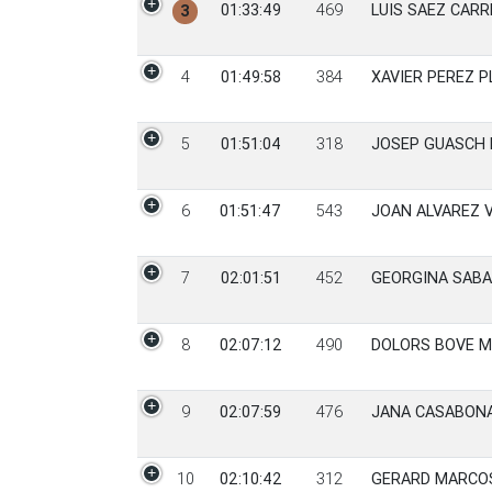
01:33:49
469
LUIS SAEZ CAR
3
4
01:49:58
384
XAVIER PEREZ 
5
01:51:04
318
JOSEP GUASCH 
6
01:51:47
543
JOAN ALVAREZ 
7
02:01:51
452
GEORGINA SABA
8
02:07:12
490
DOLORS BOVE 
9
02:07:59
476
JANA CASABON
10
02:10:42
312
GERARD MARCO