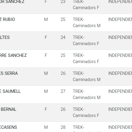
OR SANCHEZ
F
23
TREK-
INDEPENDIE
Caminadors F
Z RUBIO
M
25
TREK-
INDEPENDIE
Caminadors M
ALTES
F
24
TREK-
INDEPENDIE
Caminadors F
ORRE SANCHEZ
F
25
TREK-
INDEPENDIE
Caminadors F
ES SERRA
M
26
TREK-
INDEPENDIE
Caminadors M
E SAUMELL
M
27
TREK-
INDEPENDIE
Caminadors M
 BERNAL
F
26
TREK-
INDEPENDIE
Caminadors F
RECASENS
M
28
TREK-
INDEPENDIE