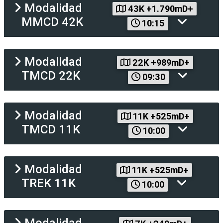
Modalidad
43K +1.790mD+
MMCD 42K
10:15
Modalidad
22K +989mD+
TMCD 22K
09:30
Modalidad
11K +525mD+
TMCD 11K
10:00
Modalidad
11K +525mD+
TREK 11K
10:00
Modalidad