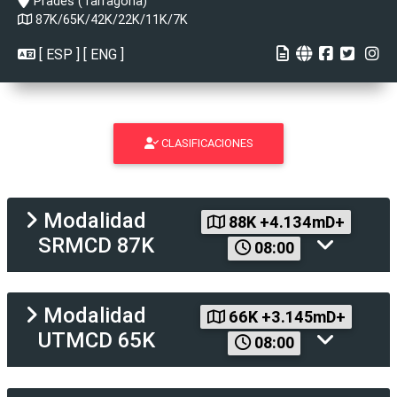
Prades (Tarragona)
87K/65K/42K/22K/11K/7K
[
ESP
] [
ENG
]
CLASIFICACIONES
Modalidad
88K +4.134mD+
SRMCD 87K
08:00
Modalidad
66K +3.145mD+
UTMCD 65K
08:00