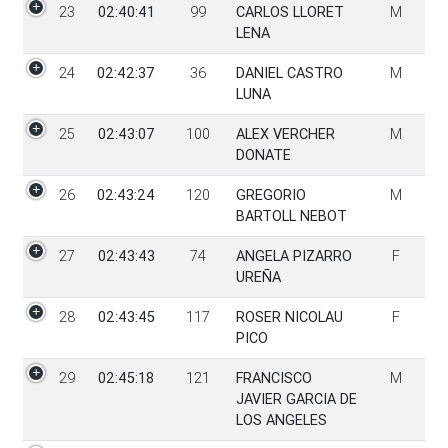
23
02:40:41
99
CARLOS LLORET
M
LENA
24
02:42:37
36
DANIEL CASTRO
M
LUNA
25
02:43:07
100
ALEX VERCHER
M
DONATE
26
02:43:24
120
GREGORIO
M
BARTOLL NEBOT
27
02:43:43
74
ANGELA PIZARRO
F
UREÑA
28
02:43:45
117
ROSER NICOLAU
F
PICO
29
02:45:18
121
FRANCISCO
M
JAVIER GARCIA DE
LOS ANGELES