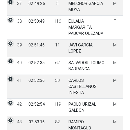
37
02:49:26
5
MELCHOR GARCIA
M
MOYA
38
02:50:49
116
EULALIA
F
MARGARITA
PAUCAR QUEZADA
39
02:51:46
11
JAVI GARCIA
M
LOPEZ
40
02:52:35
62
SALVADOR TORMO
M
BARRANCA
41
02:52:36
50
CARLOS
M
CASTELLANOS
INIESTA
42
02:52:54
119
PAOLO URIZAL
M
GALDON
43
02:53:16
82
RAMIRO
M
MONTAGUD