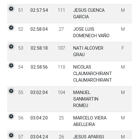
51
02:57:54
111
JESUS CUENCA
M
GARCIA
52
02:58:04
27
JOSE LUIS
M
DOMENECH VAÑO
53
02:58:18
107
NATI ALCOVER
F
GRAU
54
02:58:56
110
NICOLAS
M
CLAUMARCHIRANT
CLAUMARCHIRANT
55
03:02:04
104
MANUEL
M
SANMARTIN
ROMEU
56
03:04:20
25
MARCELO VIERA
M
ABELLEIRA
57
03:04:24
26
JESUS APARISI
M