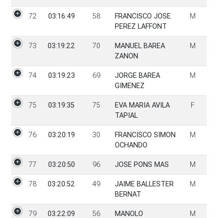
72
03:16:49
58
FRANCISCO JOSE
M
PEREZ LAFFONT
73
03:19:22
70
MANUEL BAREA
M
ZANON
74
03:19:23
69
JORGE BAREA
M
GIMENEZ
75
03:19:35
75
EVA MARIA AVILA
F
TAPIAL
76
03:20:19
30
FRANCISCO SIMON
M
OCHANDO
77
03:20:50
96
JOSE PONS MAS
M
78
03:20:52
49
JAIME BALLESTER
M
BERNAT
79
03:22:09
56
MANOLO
M