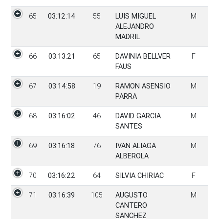
65
03:12:14
55
LUIS MIGUEL
M
ALEJANDRO
MADRIL
66
03:13:21
65
DAVINIA BELLVER
F
FAUS
67
03:14:58
19
RAMON ASENSIO
M
PARRA
68
03:16:02
46
DAVID GARCIA
M
SANTES
69
03:16:18
76
IVAN ALIAGA
M
ALBEROLA
70
03:16:22
64
SILVIA CHIRIAC
F
71
03:16:39
105
AUGUSTO
M
CANTERO
SANCHEZ