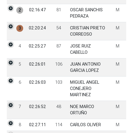
02:16:47
81
OSCAR SANCHIS
M
2
PEDRAZA
02:20:24
54
CRISTIAN PRIETO
M
3
CORREOSO
4
02:25:27
87
JOSE RUIZ
M
CABELLO
5
02:26:01
106
JUAN ANTONIO
M
GARCIA LOPEZ
6
02:26:03
103
MIGUEL ANGEL
M
CONEJERO
MARTINEZ
7
02:26:52
48
NOE MARCO
M
ORTUÑO
8
02:27:11
114
CARLOS OLIVER
M