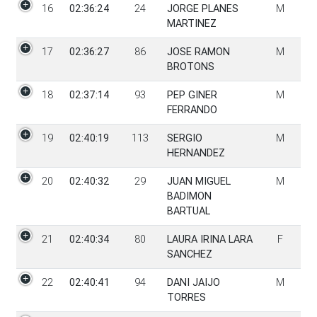
16
02:36:24
24
JORGE PLANES
M
MARTINEZ
17
02:36:27
86
JOSE RAMON
M
BROTONS
18
02:37:14
93
PEP GINER
M
FERRANDO
19
02:40:19
113
SERGIO
M
HERNANDEZ
20
02:40:32
29
JUAN MIGUEL
M
BADIMON
BARTUAL
21
02:40:34
80
LAURA IRINA LARA
F
SANCHEZ
22
02:40:41
94
DANI JAIJO
M
TORRES