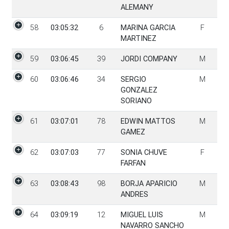
ALEMANY
58
03:05:32
6
MARINA GARCIA
F
MARTINEZ
59
03:06:45
39
JORDI COMPANY
M
60
03:06:46
34
SERGIO
M
GONZALEZ
SORIANO
61
03:07:01
78
EDWIN MATTOS
M
GAMEZ
62
03:07:03
77
SONIA CHUVE
F
FARFAN
63
03:08:43
98
BORJA APARICIO
M
ANDRES
64
03:09:19
12
MIGUEL LUIS
M
NAVARRO SANCHO