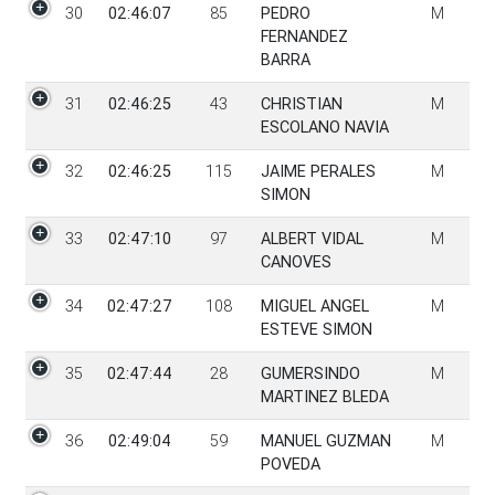
30
02:46:07
85
PEDRO
M
FERNANDEZ
BARRA
31
02:46:25
43
CHRISTIAN
M
ESCOLANO NAVIA
32
02:46:25
115
JAIME PERALES
M
SIMON
33
02:47:10
97
ALBERT VIDAL
M
CANOVES
34
02:47:27
108
MIGUEL ANGEL
M
ESTEVE SIMON
35
02:47:44
28
GUMERSINDO
M
MARTINEZ BLEDA
36
02:49:04
59
MANUEL GUZMAN
M
POVEDA