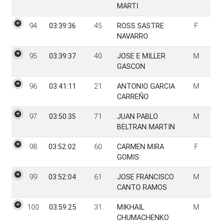
MARTI
94
03:39:36
45
ROSS SASTRE
F
NAVARRO
95
03:39:37
40
JOSE E MILLER
M
GASCON
96
03:41:11
21
ANTONIO GARCIA
M
CARREÑO
97
03:50:35
71
JUAN PABLO
M
BELTRAN MARTIN
98
03:52:02
60
CARMEN MIRA
F
GOMIS
99
03:52:04
61
JOSE FRANCISCO
M
CANTO RAMOS
100
03:59:25
31
MIKHAIL
M
CHUMACHENKO