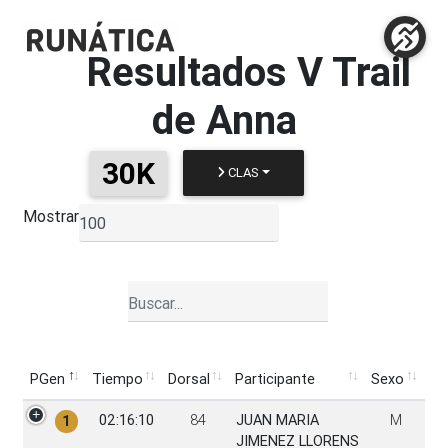
Resultados
V Trail
de Anna
30K
CLAS
Mostrar
▼
PGen
Tiempo
Dorsal
Participante
Sexo
PGen
Tiempo
Dorsal
Participante
Sexo
02:16:10
84
JUAN MARIA
M
1
JIMENEZ LLORENS