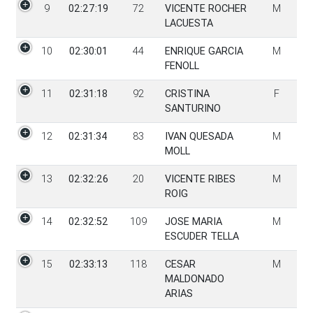
9
02:27:19
72
VICENTE ROCHER
M
LACUESTA
10
02:30:01
44
ENRIQUE GARCIA
M
FENOLL
11
02:31:18
92
CRISTINA
F
SANTURINO
12
02:31:34
83
IVAN QUESADA
M
MOLL
13
02:32:26
20
VICENTE RIBES
M
ROIG
14
02:32:52
109
JOSE MARIA
M
ESCUDER TELLA
15
02:33:13
118
CESAR
M
MALDONADO
ARIAS