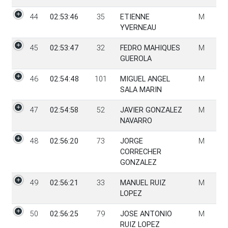
44
02:53:46
35
ETIENNE
M
YVERNEAU
45
02:53:47
32
FEDRO MAHIQUES
M
GUEROLA
46
02:54:48
101
MIGUEL ANGEL
M
SALA MARIN
47
02:54:58
52
JAVIER GONZALEZ
M
NAVARRO
48
02:56:20
73
JORGE
M
CORRECHER
GONZALEZ
49
02:56:21
33
MANUEL RUIZ
M
LOPEZ
50
02:56:25
79
JOSE ANTONIO
M
RUIZ LOPEZ