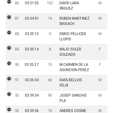
86
03:31:55
102
DAVID LARA
M
IÑIGUEZ
87
03:34:01
14
RUBEN MARTINEZ
M
BRISACH
88
03:35:13
9
ENRIC PELLICER
M
LLOPIS
89
03:35:14
8
MAJO SOLER
F
SOLDADO
90
03:35:27
10
M.CARMEN DE LA
F
ASUNCION PEREZ
91
03:35:43
66
RAFA BELLVIS
M
FELIX
92
03:39:34
95
JOSEP SANCHIS
M
PLA
93
03:39:36
16
ANDRES COSME
M