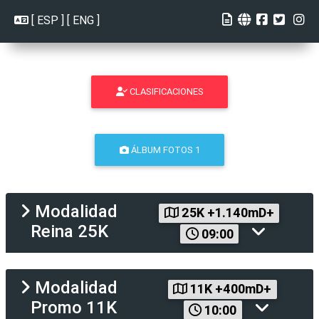
[
ESP
] [
ENG
]
CLASIFICACIONES
ÁLBUM FOTOS 1
Modalidad
25K +1.140mD+
Reina 25K
09:00
Modalidad
11K +400mD+
Promo 11K
10:00