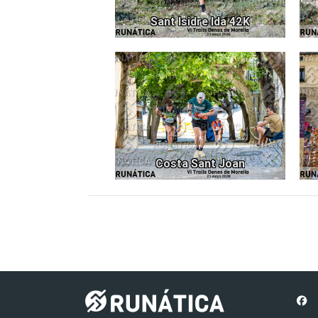
Sant Isidre Ida 42K
2134
Costa Sant Joan