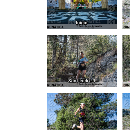
Inicio
1967
Sant Isidre 1
797