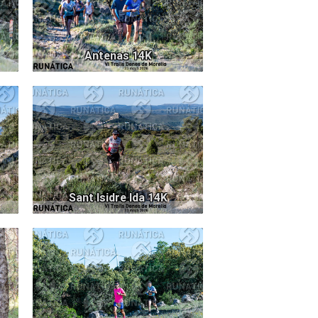
Antenas 14K
71
1078
Sant Isidre Ida 14K
78
984