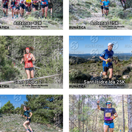
Antenas 42K
Antenas 25K
1315
9
Sant Isidre 2
Sant Isidre Ida 25K
1875
9