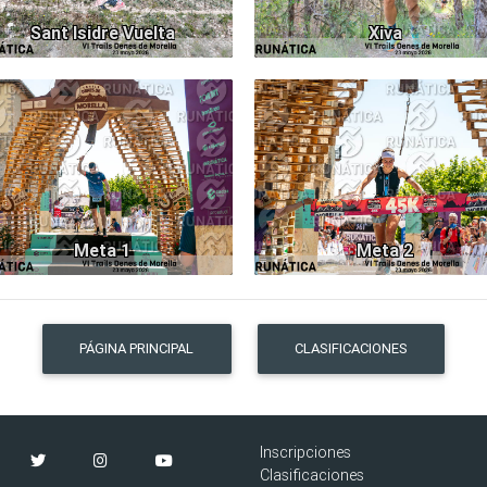
Sant Isidre Vuelta
Xiva
2803
19
Meta 1
Meta 2
PÁGINA PRINCIPAL
CLASIFICACIONES
Inscripciones
Clasificaciones