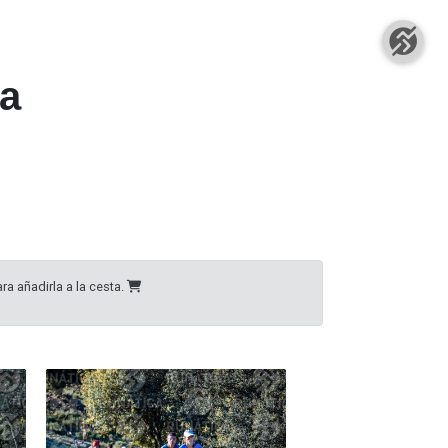
la
ra añadirla a la cesta.
09
928