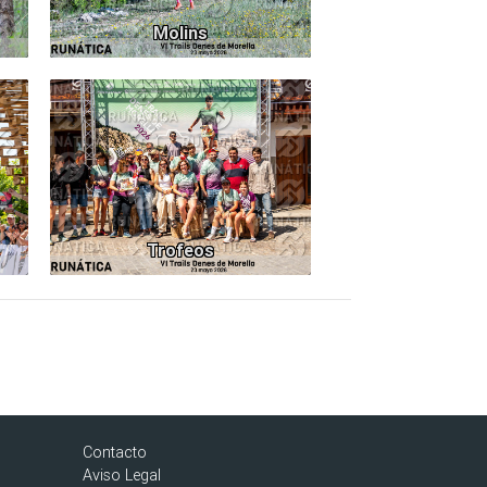
Molins
38
179
Trofeos
Contacto
Aviso Legal