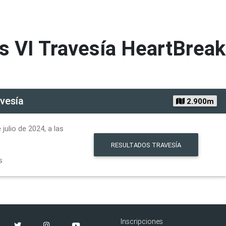
s
VI Travesía HeartBrea
vesía
2.900m
julio de 2024, a las
RESULTADOS
TRAVESÍA
s
Inscripciones