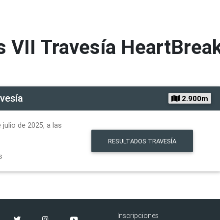
s
VII Travesía HeartBrea
vesía
2.900m
julio de 2025, a las
RESULTADOS
TRAVESÍA
s
Inscripciones