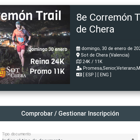
8e Corremón Tr
de Chera
domingo, 30 de enero de 202
Sot de Chera (Valencia)
24K / 11K
Promesa,Senior,Veterano,Ma
[
ESP
] [
ENG
]
Comprobar / Gestionar Inscripción
Tipo documento