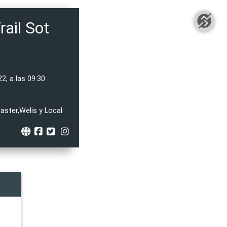
ail Sot
2, a las 09:30
ster,Welis y Local