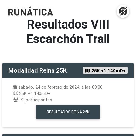
Resultados
VIII
Escarchón Trail
Modalidad
Reina 25K
25K +1.140mD+
sábado, 24 de febrero de 2024, a las 09:00
25K +1.140mD+
72
participantes
RESULTADOS
REINA 25K