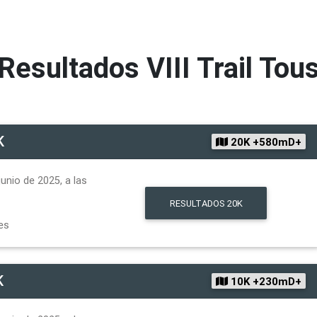
Resultados
VIII Trail Tou
K
20K +580mD+
unio de 2025, a las
RESULTADOS
20K
es
K
10K +230mD+