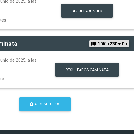
unio de 2025, a las
RESULTADOS
10K
ntes
minata
10K +230mD+
unio de 2025, a las
RESULTADOS
CAMINATA
es
ÁLBUM FOTOS