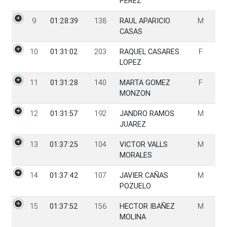
PEREZ
9
01:28:39
138
RAUL APARICIO
M
CASAS
10
01:31:02
203
RAQUEL CASARES
F
LOPEZ
11
01:31:28
140
MARTA GOMEZ
F
MONZON
12
01:31:57
192
JANDRO RAMOS
M
JUAREZ
13
01:37:25
104
VICTOR VALLS
M
MORALES
14
01:37:42
107
JAVIER CAÑAS
M
POZUELO
15
01:37:52
156
HECTOR IBAÑEZ
M
MOLINA