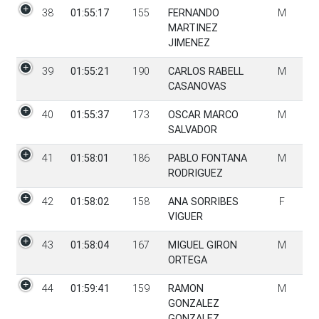
38
01:55:17
155
FERNANDO
M
MARTINEZ
JIMENEZ
39
01:55:21
190
CARLOS RABELL
M
CASANOVAS
40
01:55:37
173
OSCAR MARCO
M
SALVADOR
41
01:58:01
186
PABLO FONTANA
M
RODRIGUEZ
42
01:58:02
158
ANA SORRIBES
F
VIGUER
43
01:58:04
167
MIGUEL GIRON
M
ORTEGA
44
01:59:41
159
RAMON
M
GONZALEZ
GONZALEZ