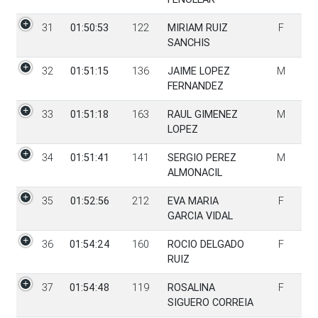
31
01:50:53
122
MIRIAM RUIZ
F
SANCHIS
32
01:51:15
136
JAIME LOPEZ
M
FERNANDEZ
33
01:51:18
163
RAUL GIMENEZ
M
LOPEZ
34
01:51:41
141
SERGIO PEREZ
M
ALMONACIL
35
01:52:56
212
EVA MARIA
F
GARCIA VIDAL
36
01:54:24
160
ROCIO DELGADO
F
RUIZ
37
01:54:48
119
ROSALINA
F
SIGUERO CORREIA