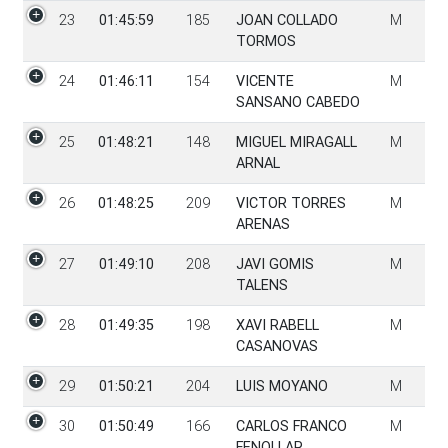
23
01:45:59
185
JOAN COLLADO
M
TORMOS
24
01:46:11
154
VICENTE
M
SANSANO CABEDO
25
01:48:21
148
MIGUEL MIRAGALL
M
ARNAL
26
01:48:25
209
VICTOR TORRES
M
ARENAS
27
01:49:10
208
JAVI GOMIS
M
TALENS
28
01:49:35
198
XAVI RABELL
M
CASANOVAS
29
01:50:21
204
LUIS MOYANO
M
30
01:50:49
166
CARLOS FRANCO
M
FENOLLAR