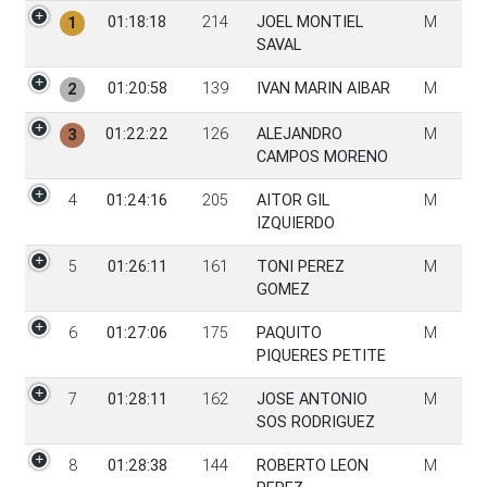
PGen
Tiempo
Dorsal
Participante
Sexo
01:18:18
214
JOEL MONTIEL
M
1
SAVAL
01:20:58
139
IVAN MARIN AIBAR
M
2
01:22:22
126
ALEJANDRO
M
3
CAMPOS MORENO
4
01:24:16
205
AITOR GIL
M
IZQUIERDO
5
01:26:11
161
TONI PEREZ
M
GOMEZ
6
01:27:06
175
PAQUITO
M
PIQUERES PETITE
7
01:28:11
162
JOSE ANTONIO
M
SOS RODRIGUEZ
8
01:28:38
144
ROBERTO LEON
M