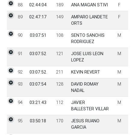
88
02:44:04
189
ANA MAGAN STIVI
F
89
02:47:17
149
AMPARO LANDETE
F
ORTS
90
03:07:51
108
SENTO SANCHIS
M
RODRIGUEZ
91
03:07:52
121
JOSE LUIS LEON
M
LOPEZ
92
03:07:52
211
KEVIN REVERT
M
93
03:07:54
128
DAVID ROMAY
M
NADAL
94
03:21:43
112
JAVIER
M
BALLESTER VILLAR
95
03:50:18
170
JESUS RUANO
M
GARCIA