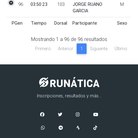
96
03:50:23
103
JORGE RUANO
M
GARCIA
PGen
Tiempo
Dorsal
Participante
Sexo
PGen
Tiempo
Dorsal
Participante
Sexo
Mostrando
1
a
96
de
96
resultados
Primero
Anterior
1
Siguiente
Último
Inscripciones, resultados y más...