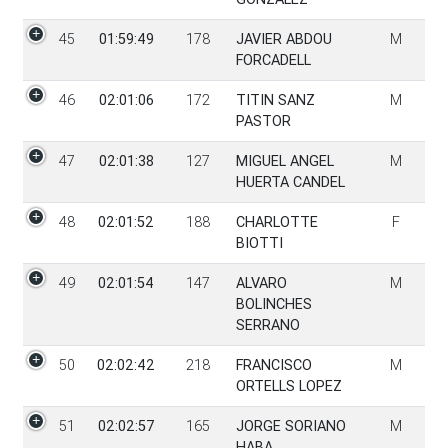
45
01:59:49
178
JAVIER ABDOU
M
FORCADELL
46
02:01:06
172
TITIN SANZ
M
PASTOR
47
02:01:38
127
MIGUEL ANGEL
M
HUERTA CANDEL
48
02:01:52
188
CHARLOTTE
F
BIOTTI
49
02:01:54
147
ALVARO
M
BOLINCHES
SERRANO
50
02:02:42
218
FRANCISCO
M
ORTELLS LOPEZ
51
02:02:57
165
JORGE SORIANO
M
HABA