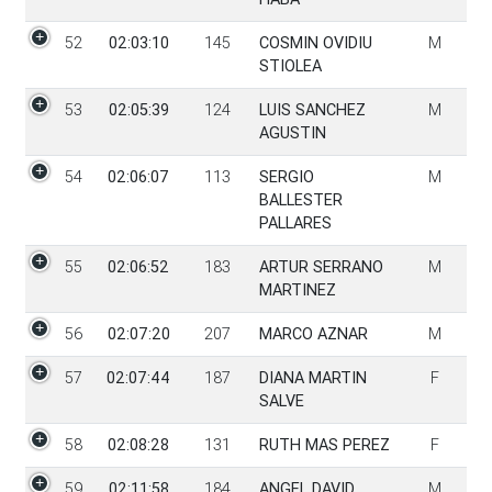
52
02:03:10
145
COSMIN OVIDIU
M
STIOLEA
53
02:05:39
124
LUIS SANCHEZ
M
AGUSTIN
54
02:06:07
113
SERGIO
M
BALLESTER
PALLARES
55
02:06:52
183
ARTUR SERRANO
M
MARTINEZ
56
02:07:20
207
MARCO AZNAR
M
57
02:07:44
187
DIANA MARTIN
F
SALVE
58
02:08:28
131
RUTH MAS PEREZ
F
59
02:11:58
184
ANGEL DAVID
M