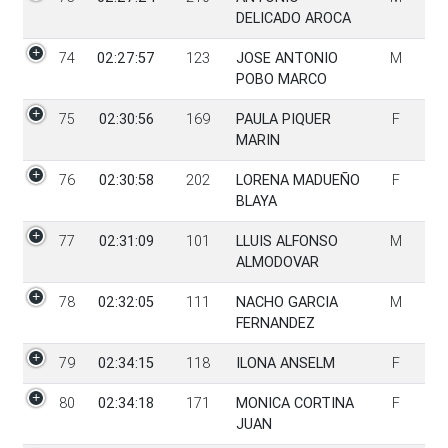
DELICADO AROCA
74
02:27:57
123
JOSE ANTONIO
M
POBO MARCO
75
02:30:56
169
PAULA PIQUER
F
MARIN
76
02:30:58
202
LORENA MADUEÑO
F
BLAYA
77
02:31:09
101
LLUIS ALFONSO
M
ALMODOVAR
78
02:32:05
111
NACHO GARCIA
M
FERNANDEZ
79
02:34:15
118
ILONA ANSELM
F
80
02:34:18
171
MONICA CORTINA
F
JUAN