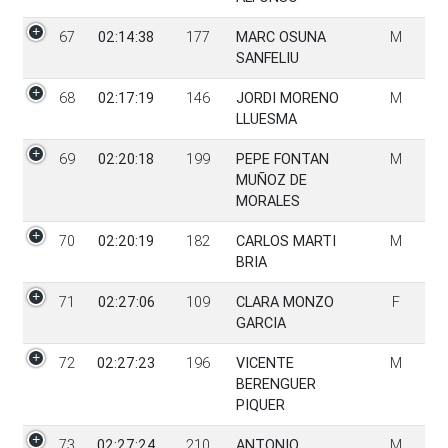
67
02:14:38
177
MARC OSUNA
M
SANFELIU
68
02:17:19
146
JORDI MORENO
M
LLUESMA
69
02:20:18
199
PEPE FONTAN
M
MUÑOZ DE
MORALES
70
02:20:19
182
CARLOS MARTI
M
BRIA
71
02:27:06
109
CLARA MONZO
F
GARCIA
72
02:27:23
196
VICENTE
M
BERENGUER
PIQUER
73
02:27:24
210
ANTONIO
M