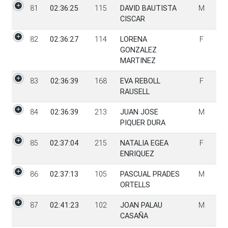
81
02:36:25
115
DAVID BAUTISTA
M
CISCAR
82
02:36:27
114
LORENA
F
GONZALEZ
MARTINEZ
83
02:36:39
168
EVA REBOLL
F
RAUSELL
84
02:36:39
213
JUAN JOSE
M
PIQUER DURA
85
02:37:04
215
NATALIA EGEA
F
ENRIQUEZ
86
02:37:13
105
PASCUAL PRADES
M
ORTELLS
87
02:41:23
102
JOAN PALAU
M
CASAÑA