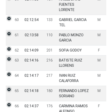
FUENTES
LORENTE
60
02:12:54
133
GABRIEL GARCIA
M
TEL
61
02:13:58
110
PABLO MONZO
M
GARCIA
62
02:14:09
201
SOFIA GODOY
F
63
02:14:16
216
BATISTE RUIZ
M
LLORENS
64
02:14:17
217
IVAN RUIZ
M
CALAFORRA
65
02:14:18
180
FERNANDO LOPEZ
M
SORIANO
66
02:14:37
176
CARMINA RAMOS
F
ALFONSO