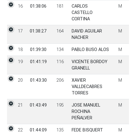
16
01:38:06
181
CARLOS
M
CASTELLO
CORTINA
17
01:38:27
164
DAVID AGUILAR
M
NACHER
18
01:39:30
134
PABLO BUSO ALOS
M
19
01:41:19
116
VICENTE BORDOY
M
GRANELL
20
01:43:30
206
XAVIER
M
VALLDECABRES
TORRES
21
01:43:49
195
JOSE MANUEL
M
ROCHINA
PEÑALVER
22
01:44:09
135
FEDE BISQUERT
M