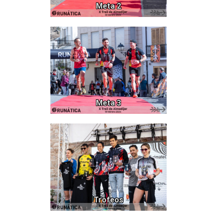
Meta 2
601
Meta 3
69
Trofeos