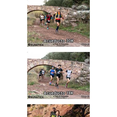
428
Acueducto 30K
619
Acueducto 18K
730