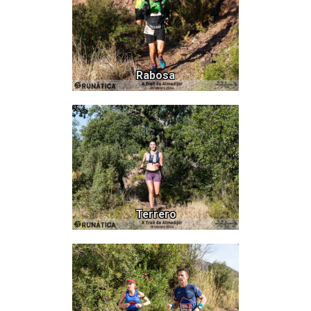
Rabosa
537
Terrero
281