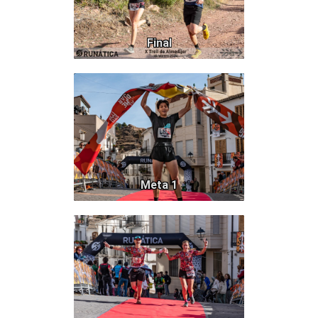
Final
560
Meta 1
604