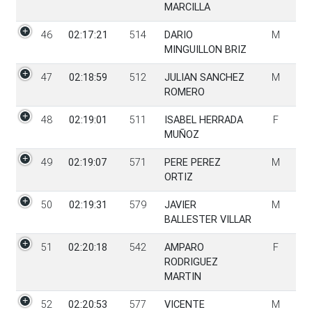
MARCILLA
46
02:17:21
514
DARIO
M
MINGUILLON BRIZ
47
02:18:59
512
JULIAN SANCHEZ
M
ROMERO
48
02:19:01
511
ISABEL HERRADA
F
MUÑOZ
49
02:19:07
571
PERE PEREZ
M
ORTIZ
50
02:19:31
579
JAVIER
M
BALLESTER VILLAR
51
02:20:18
542
AMPARO
F
RODRIGUEZ
MARTIN
52
02:20:53
577
VICENTE
M