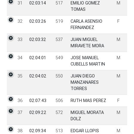
31
02:03:14
517
EMILIO GOMEZ
M
TOMAS
32
02:03:26
519
CARLA ASENSIO
F
FERNANDEZ
33
02:03:32
537
JUAN MIGUEL
M
MIRAVETE MORA
34
02:04:01
549
JOSE MANUEL
M
CUBELLS MARTIN
35
02:04:02
550
JUAN DIEGO
M
MANZANARES
TORRES
36
02:07:43
506
RUTH MAS PEREZ
F
37
02:09:22
572
MIGUEL MORATA
M
DOLZ
38
02:09:34
513
EDGAR LLOPIS
M