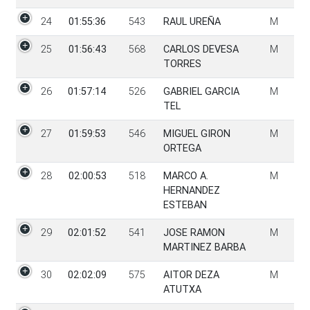
24
01:55:36
543
RAUL UREÑA
M
25
01:56:43
568
CARLOS DEVESA
M
TORRES
26
01:57:14
526
GABRIEL GARCIA
M
TEL
27
01:59:53
546
MIGUEL GIRON
M
ORTEGA
28
02:00:53
518
MARCO A.
M
HERNANDEZ
ESTEBAN
29
02:01:52
541
JOSE RAMON
M
MARTINEZ BARBA
30
02:02:09
575
AITOR DEZA
M
ATUTXA