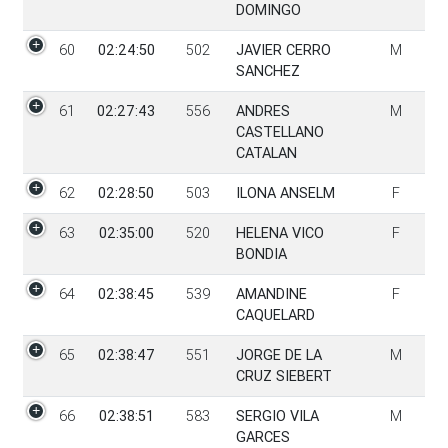
DOMINGO
60
02:24:50
502
JAVIER CERRO
M
SANCHEZ
61
02:27:43
556
ANDRES
M
CASTELLANO
CATALAN
62
02:28:50
503
ILONA ANSELM
F
63
02:35:00
520
HELENA VICO
F
BONDIA
64
02:38:45
539
AMANDINE
F
CAQUELARD
65
02:38:47
551
JORGE DE LA
M
CRUZ SIEBERT
66
02:38:51
583
SERGIO VILA
M
GARCES