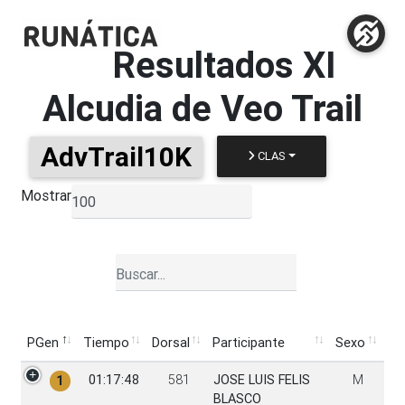
Resultados
XI
Alcudia de Veo Trail
AdvTrail10K
CLAS
Mostrar
▼
PGen
Tiempo
Dorsal
Participante
Sexo
PGen
Tiempo
Dorsal
Participante
Sexo
01:17:48
581
JOSE LUIS FELIS
M
1
BLASCO