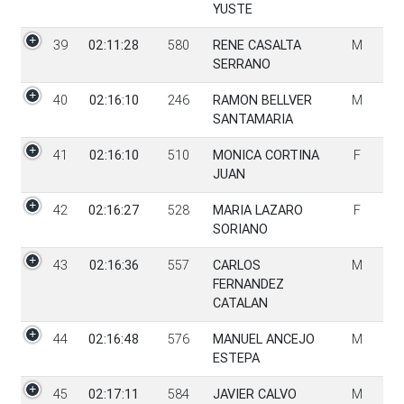
YUSTE
39
02:11:28
580
RENE CASALTA
M
SERRANO
40
02:16:10
246
RAMON BELLVER
M
SANTAMARIA
41
02:16:10
510
MONICA CORTINA
F
JUAN
42
02:16:27
528
MARIA LAZARO
F
SORIANO
43
02:16:36
557
CARLOS
M
FERNANDEZ
CATALAN
44
02:16:48
576
MANUEL ANCEJO
M
ESTEPA
45
02:17:11
584
JAVIER CALVO
M