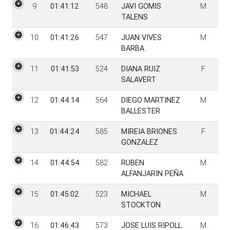
9
01:41:12
548
JAVI GOMIS
M
TALENS
10
01:41:26
547
JUAN VIVES
M
BARBA
11
01:41:53
524
DIANA RUIZ
F
SALAVERT
12
01:44:14
564
DIEGO MARTINEZ
M
BALLESTER
13
01:44:24
585
MIREIA BRIONES
F
GONZALEZ
14
01:44:54
582
RUBEN
M
ALFANJARIN PEÑA
15
01:45:02
523
MICHAEL
M
STOCKTON
16
01:46:43
573
JOSE LUIS RIPOLL
M