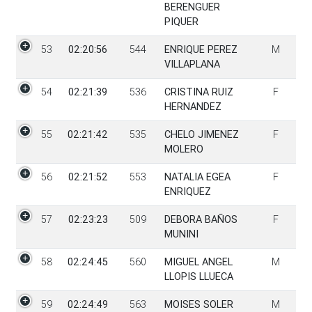
BERENGUER
PIQUER
53
02:20:56
544
ENRIQUE PEREZ
M
VILLAPLANA
54
02:21:39
536
CRISTINA RUIZ
F
HERNANDEZ
55
02:21:42
535
CHELO JIMENEZ
F
MOLERO
56
02:21:52
553
NATALIA EGEA
F
ENRIQUEZ
57
02:23:23
509
DEBORA BAÑOS
F
MUNINI
58
02:24:45
560
MIGUEL ANGEL
M
LLOPIS LLUECA
59
02:24:49
563
MOISES SOLER
M