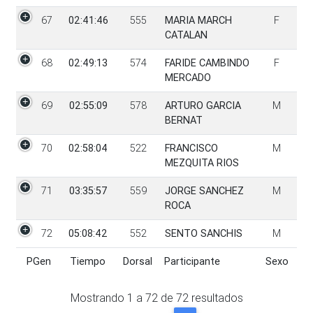
67
02:41:46
555
MARIA MARCH
F
CATALAN
68
02:49:13
574
FARIDE CAMBINDO
F
MERCADO
69
02:55:09
578
ARTURO GARCIA
M
BERNAT
70
02:58:04
522
FRANCISCO
M
MEZQUITA RIOS
71
03:35:57
559
JORGE SANCHEZ
M
ROCA
72
05:08:42
552
SENTO SANCHIS
M
PGen
Tiempo
Dorsal
Participante
Sexo
PGen
Tiempo
Dorsal
Participante
Sexo
Mostrando
1
a
72
de
72
resultados