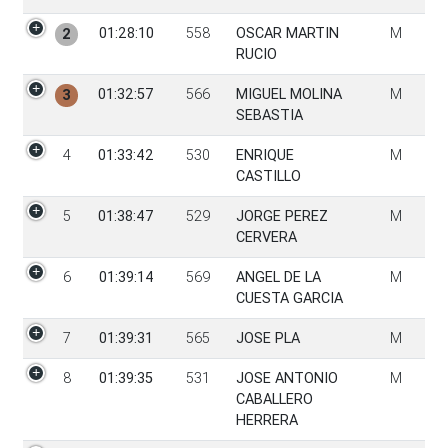
01:28:10
558
OSCAR MARTIN
M
2
RUCIO
01:32:57
566
MIGUEL MOLINA
M
3
SEBASTIA
4
01:33:42
530
ENRIQUE
M
CASTILLO
5
01:38:47
529
JORGE PEREZ
M
CERVERA
6
01:39:14
569
ANGEL DE LA
M
CUESTA GARCIA
7
01:39:31
565
JOSE PLA
M
8
01:39:35
531
JOSE ANTONIO
M
CABALLERO
HERRERA