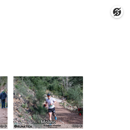
86
1183
Molino