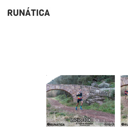
640
Inicio 30K