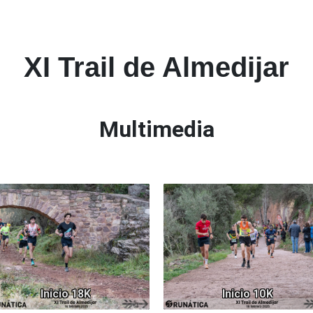
XI Trail de Almedijar
Multimedia
835
1
Inicio 18K
Inicio 10K