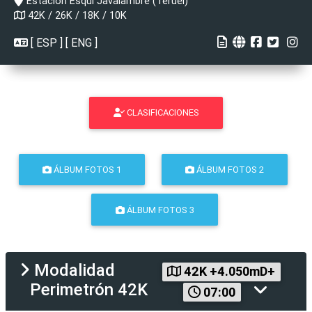
Estación Esquí Javalambre (Teruel)
42K / 26K / 18K / 10K
[
ESP
] [
ENG
]
CLASIFICACIONES
ÁLBUM FOTOS 1
ÁLBUM FOTOS 2
ÁLBUM FOTOS 3
Modalidad
42K +4.050mD+
Perimetrón 42K
07:00