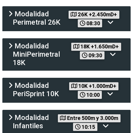
Modalidad
26K +2.450mD+
Perimetral 26K
08:30
Modalidad
18K +1.650mD+
MiniPerimetral
09:30
18K
Modalidad
10K +1.000mD+
PeriSprint 10K
10:00
Modalidad
Entre 500m y 3.000m
Infantiles
10:15