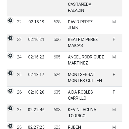
CASTAÑEDA
PALACIN
22
02:15:19
628
DAVID PEREZ
M
JUAN
23
02:16:21
606
BEATRIZ PEREZ
F
MAICAS
24
02:16:22
605
ANGEL RODRIGUEZ
M
MARTINEZ
25
02:18:17
624
MONTSERRAT
F
MONTES GUILLEN
26
02:18:20
635
AIDA ROBLES
F
CARRILLO
27
02:22:46
608
KEVIN LAGUNA
M
TORRICO
28
02:27:25
623
RUBEN
M