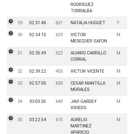
RODRIGUEZ
TORRALBA
29
02:31:46
621
NATALIA HUGUET
F
30
02:34:15
629
VICTOR
M
MESEGUER SAFON
31
02:35:49
622
ALVARO CARRILLO
M
CORRAL
32
02:39:22
450
VICTOR VICENTE
M
33
02:57:05
630
CESAR MANTILLA
M
MORALES
34
03:03:30
640
JAVI GARDEY
M
VISIEDO
35
03:22:54
615
AURELIO
M
MARTINEZ
APARICIO