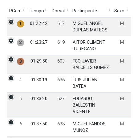
PGen
Tiempo
Dorsal
Participante
Sexo
PGen
Tiempo
Dorsal
Participante
Sexo
01:22:42
617
MIGUEL ANGEL
M
1
DUPLAS MATEOS
01:23:27
619
AITOR CLIMENT
M
2
TUREGANO
01:29:50
603
FCO JAVIER
M
3
BALCELLS GOMEZ
4
01:30:19
636
LUIS JULIAN
M
BATEA
5
01:33:20
627
EDUARDO
M
BALLESTIN
VICENTE
6
01:37:50
638
MIGUEL FANDOS
M
MUÑOZ