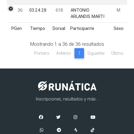
36
03:24:28
618
ANTONIO
M
ARLANDIS MARTI
PGen
Tiempo
Dorsal
Participante
Sexo
PGen
Tiempo
Dorsal
Participante
Sexo
Mostrando
1
a
36
de
36
resultados
Primero
Anterior
1
Siguiente
Último
Inscripciones, resultados y más...