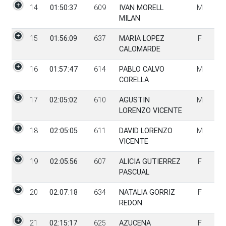
14
01:50:37
609
IVAN MORELL
M
MILAN
15
01:56:09
637
MARIA LOPEZ
F
CALOMARDE
16
01:57:47
614
PABLO CALVO
M
CORELLA
17
02:05:02
610
AGUSTIN
M
LORENZO VICENTE
18
02:05:05
611
DAVID LORENZO
M
VICENTE
19
02:05:56
607
ALICIA GUTIERREZ
F
PASCUAL
20
02:07:18
634
NATALIA GORRIZ
F
REDON
21
02:15:17
625
AZUCENA
F