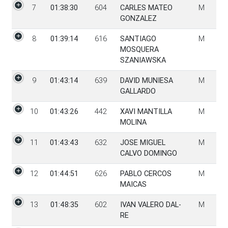
7
01:38:30
604
CARLES MATEO
M
GONZALEZ
8
01:39:14
616
SANTIAGO
M
MOSQUERA
SZANIAWSKA
9
01:43:14
639
DAVID MUNIESA
M
GALLARDO
10
01:43:26
442
XAVI MANTILLA
M
MOLINA
11
01:43:43
632
JOSE MIGUEL
M
CALVO DOMINGO
12
01:44:51
626
PABLO CERCOS
M
MAICAS
13
01:48:35
602
IVAN VALERO DAL-
M
RE